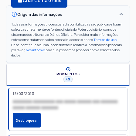
Criar Conta Grátis
Origem das informações
Todas as informações processuais disponibilizadas são públicas e foram
coletadas diretamente de fontes oficiais do Poder Judiciário, como os
sistemas dos tribunais e Diários Oficiais. Para obter mais informações
sobre como tratamos dados pessoais, acesse o nosso
Termos de uso
.
Caso identifique alguma inconsistência relativa a informações pessoais,
por favor,
nos informe
para que possamos proceder com a remoção dos
dados.
MOVIMENTOS
49
15/03/2013
xxxxxxxx xxxxxxxxx xxx xxxxx xxxxxx xxx xxxxxxx
xxxxx xxxxxx xxxxxxx
Desbloquear