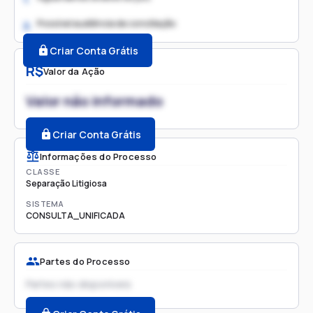
Possível audiência de conciliação
2.
Criar Conta Grátis
R$
Valor da Ação
Valor não informado
Criar Conta Grátis
Informações do Processo
CLASSE
Separação Litigiosa
SISTEMA
CONSULTA_UNIFICADA
Partes do Processo
Partes não disponíveis