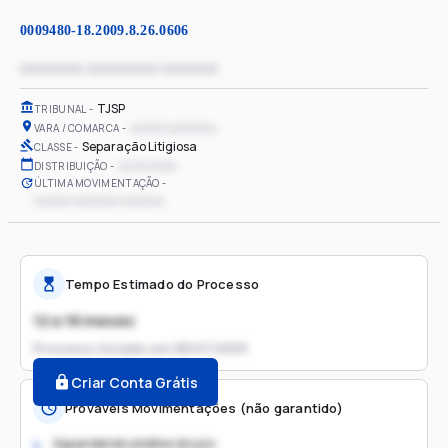
0009480-18.2009.8.26.0606
xxxxxxxx xxxxxxxxx xxxxxxx
TJSP
TRIBUNAL
xxxxxx xxxxxxxx
VARA / COMARCA
Separação Litigiosa
CLASSE
xx/xx/xxxx
DISTRIBUIÇÃO
ÚLTIMA MOVIMENTAÇÃO
xxxxxx xxxxxxxx xxxxxxx
Tempo Estimado do Processo
12 a 18 meses
Processo iniciado em
08/07/2009
Criar Conta Grátis
Prováveis Movimentações (não garantido)
Aguardando análise do juiz
1.