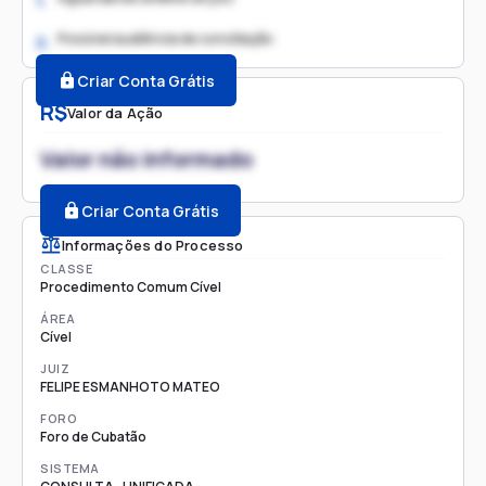
1.
Possível audiência de conciliação
2.
Criar Conta Grátis
R$
Valor da Ação
Valor não informado
Criar Conta Grátis
Informações do Processo
CLASSE
Procedimento Comum Cível
ÁREA
Cível
JUIZ
FELIPE ESMANHOTO MATEO
FORO
Foro de Cubatão
SISTEMA