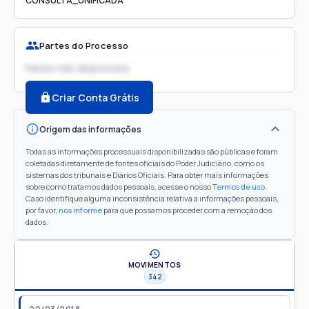
CONSULTA_UNIFICADA
Partes do Processo
Partes não disponíveis
Criar Conta Grátis
Origem das informações
Todas as informações processuais disponibilizadas são públicas e foram
coletadas diretamente de fontes oficiais do Poder Judiciário, como os
sistemas dos tribunais e Diários Oficiais. Para obter mais informações
sobre como tratamos dados pessoais, acesse o nosso
Termos de uso
.
Caso identifique alguma inconsistência relativa a informações pessoais,
por favor,
nos informe
para que possamos proceder com a remoção dos
dados.
MOVIMENTOS
342