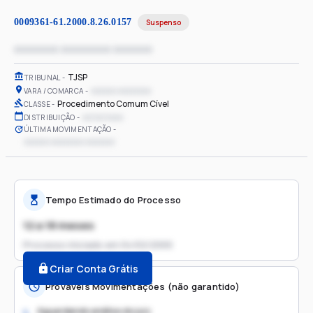
0009361-61.2000.8.26.0157
Suspenso
xxxxxxxx xxxxxxxxx xxxxxxx
TJSP
TRIBUNAL
xxxxxx xxxxxxxx
VARA / COMARCA
Procedimento Comum Cível
CLASSE
xx/xx/xxxx
DISTRIBUIÇÃO
ÚLTIMA MOVIMENTAÇÃO
xxxxxx xxxxxxxx xxxxxxx
Tempo Estimado do Processo
12 a 18 meses
Processo iniciado em
04/02/2000
Criar Conta Grátis
Prováveis Movimentações (não garantido)
Aguardando análise do juiz