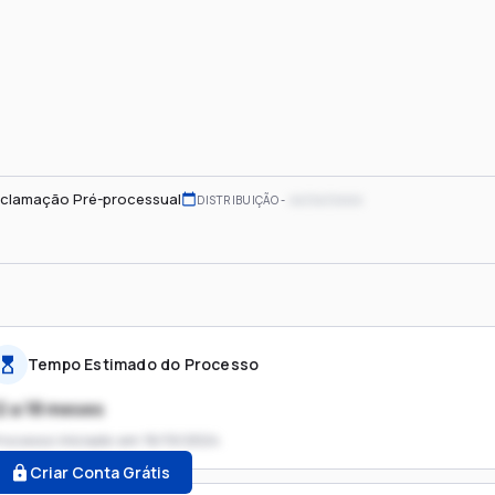
clamação Pré-processual
xx/xx/xxxx
DISTRIBUIÇÃO
Tempo Estimado do Processo
2 a 18 meses
rocesso iniciado em
16/10/2024
Criar Conta Grátis