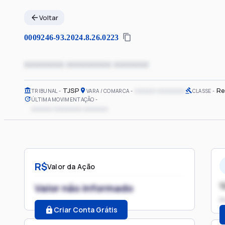
Voltar
0009246-93.2024.8.26.0223
xxxxxxxx xxxxxxxxx xxxxxxx
TJSP
xxxxxx xxxxxxxx
Re
TRIBUNAL
VARA / COMARCA
CLASSE
ÚLTIMA MOVIMENTAÇÃO
xxxxxx xxxxxxxx xxxxxxx
R$
Valor da Ação
1
Valor não informado
P
Criar Conta Grátis