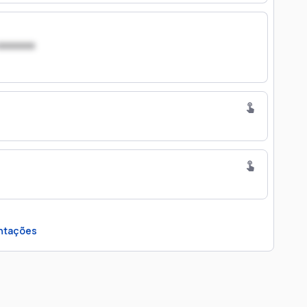
xxxxxxx
ntações