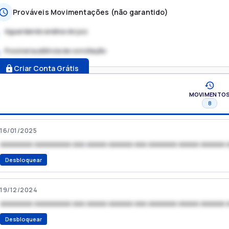
Prováveis Movimentações (não garantido)
Aguardando análise do juiz
Possível audiência de conciliação
.
Criar Conta Grátis
MOVIMENTO
8
16/01/2025
xxxxxxxx xxxxxxxxx xxx xxxxx xxxxxx xxx xxxxxxx xxxxx xxxxxx 
Desbloquear
19/12/2024
xxxxxxxx xxxxxxxxx xxx xxxxx xxxxxx xxx xxxxxxx xxxxx xxxxxx 
Desbloquear