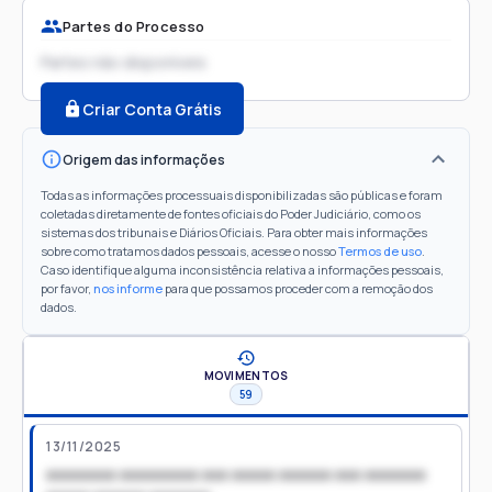
Partes do Processo
Partes não disponíveis
Criar Conta Grátis
Origem das informações
Todas as informações processuais disponibilizadas são públicas e foram
coletadas diretamente de fontes oficiais do Poder Judiciário, como os
sistemas dos tribunais e Diários Oficiais. Para obter mais informações
sobre como tratamos dados pessoais, acesse o nosso
Termos de uso
.
Caso identifique alguma inconsistência relativa a informações pessoais,
por favor,
nos informe
para que possamos proceder com a remoção dos
dados.
MOVIMENTOS
59
13/11/2025
xxxxxxxx xxxxxxxxx xxx xxxxx xxxxxx xxx xxxxxxx