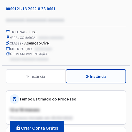
0009121-13.2022.8.25.0001
xxxxxxxx xxxxxxxxx xxxxxxx
TJSE
TRIBUNAL
xxxxxx xxxxxxxx
VARA / COMARCA
Apelação Cível
CLASSE
xx/xx/xxxx
DISTRIBUIÇÃO
ÚLTIMA MOVIMENTAÇÃO
xxxxxx xxxxxxxx xxxxxxx
1ª Instância
2ª Instância
Tempo Estimado do Processo
12 a 18 meses
Processo iniciado em
25/02/2022
Criar Conta Grátis