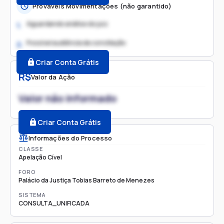
Prováveis Movimentações (não garantido)
Aguardando análise do juiz
1.
Possível audiência de conciliação
2.
Criar Conta Grátis
R$
Valor da Ação
Valor não informado
Criar Conta Grátis
Informações do Processo
CLASSE
Apelação Cível
FORO
Palácio da Justiça Tobias Barreto de Menezes
SISTEMA
CONSULTA_UNIFICADA