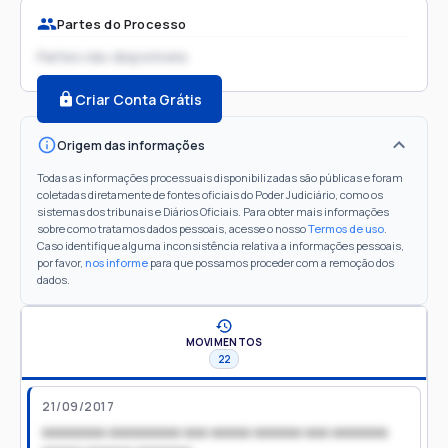
Partes do Processo
Partes não disponíveis
Criar Conta Grátis
Origem das informações
Todas as informações processuais disponibilizadas são públicas e foram
coletadas diretamente de fontes oficiais do Poder Judiciário, como os
sistemas dos tribunais e Diários Oficiais. Para obter mais informações
sobre como tratamos dados pessoais, acesse o nosso
Termos de uso
.
Caso identifique alguma inconsistência relativa a informações pessoais,
por favor,
nos informe
para que possamos proceder com a remoção dos
dados.
MOVIMENTOS
22
21/09/2017
xxxxxxxx xxxxxxxxx xxx xxxxx xxxxxx xxx xxxxxxx