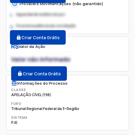
Prováveis Movimentações (não garantido)
Aguardando análise do juiz
1.
Possível audiência de conciliação
2.
Criar Conta Grátis
R$
Valor da Ação
Valor não informado
Criar Conta Grátis
Informações do Processo
CLASSE
APELAÇÃO CÍVEL (198)
FORO
Tribunal Regional Federal da 3ª Região
SISTEMA
PJE