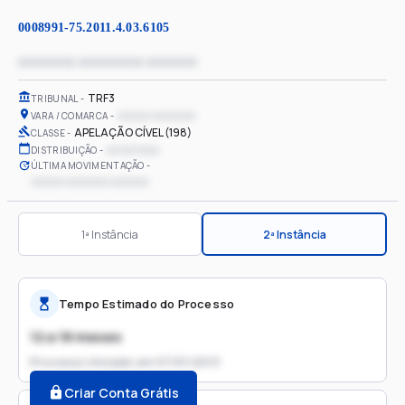
0008991-75.2011.4.03.6105
xxxxxxxx xxxxxxxxx xxxxxxx
TRF3
TRIBUNAL
xxxxxx xxxxxxxx
VARA / COMARCA
APELAÇÃO CÍVEL (198)
CLASSE
xx/xx/xxxx
DISTRIBUIÇÃO
ÚLTIMA MOVIMENTAÇÃO
xxxxxx xxxxxxxx xxxxxxx
1ª Instância
2ª Instância
Tempo Estimado do Processo
12 a 18 meses
Processo iniciado em
07/01/2013
Criar Conta Grátis