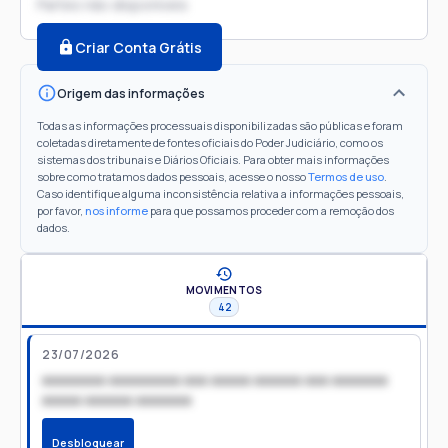
Partes não disponíveis
Criar Conta Grátis
Origem das informações
Todas as informações processuais disponibilizadas são públicas e foram
coletadas diretamente de fontes oficiais do Poder Judiciário, como os
sistemas dos tribunais e Diários Oficiais. Para obter mais informações
sobre como tratamos dados pessoais, acesse o nosso
Termos de uso
.
Caso identifique alguma inconsistência relativa a informações pessoais,
por favor,
nos informe
para que possamos proceder com a remoção dos
dados.
MOVIMENTOS
42
23/07/2026
xxxxxxxx xxxxxxxxx xxx xxxxx xxxxxx xxx xxxxxxx
xxxxx xxxxxx xxxxxxx
Desbloquear