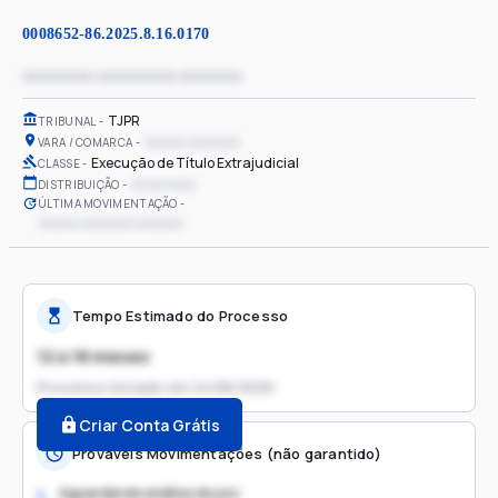
0008652-86.2025.8.16.0170
xxxxxxxx xxxxxxxxx xxxxxxx
TJPR
TRIBUNAL
xxxxxx xxxxxxxx
VARA / COMARCA
Execução de Título Extrajudicial
CLASSE
xx/xx/xxxx
DISTRIBUIÇÃO
ÚLTIMA MOVIMENTAÇÃO
xxxxxx xxxxxxxx xxxxxxx
Tempo Estimado do Processo
12 a 18 meses
Processo iniciado em
24/06/2025
Criar Conta Grátis
Prováveis Movimentações (não garantido)
Aguardando análise do juiz
1.