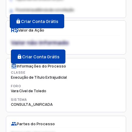
Possível audiência de conciliação
2.
Criar Conta Grátis
R$
Valor da Ação
Valor não informado
Criar Conta Grátis
Informações do Processo
CLASSE
Execução de Título Extrajudicial
FORO
Vara Cível de Toledo
SISTEMA
CONSULTA_UNIFICADA
Partes do Processo