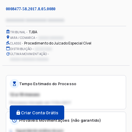
0008477-58.2017.8.05.0080
xxxxxxxx xxxxxxxxx xxxxxxx
TJBA
TRIBUNAL
xxxxxx xxxxxxxx
VARA / COMARCA
Procedimento do Juizado Especial Cível
CLASSE
xx/xx/xxxx
DISTRIBUIÇÃO
ÚLTIMA MOVIMENTAÇÃO
xxxxxx xxxxxxxx xxxxxxx
Tempo Estimado do Processo
12 a 18 meses
Processo iniciado em
11/04/2017
Criar Conta Grátis
Prováveis Movimentações (não garantido)
Aguardando análise do juiz
1.