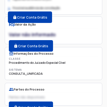
Possível audiência de conciliação
2.
Criar Conta Grátis
R$
Valor da Ação
Valor não informado
Criar Conta Grátis
Informações do Processo
CLASSE
Procedimento do Juizado Especial Cível
SISTEMA
CONSULTA_UNIFICADA
Partes do Processo
Partes não disponíveis