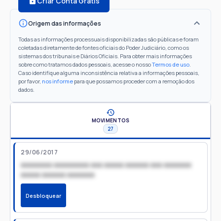
Criar Conta Grátis
Origem das informações
Todas as informações processuais disponibilizadas são públicas e foram
coletadas diretamente de fontes oficiais do Poder Judiciário, como os
sistemas dos tribunais e Diários Oficiais. Para obter mais informações
sobre como tratamos dados pessoais, acesse o nosso
Termos de uso
.
Caso identifique alguma inconsistência relativa a informações pessoais,
por favor,
nos informe
para que possamos proceder com a remoção dos
dados.
MOVIMENTOS
27
29/06/2017
xxxxxxxx xxxxxxxxx xxx xxxxx xxxxxx xxx xxxxxxx
xxxxx xxxxxx xxxxxxx
Desbloquear