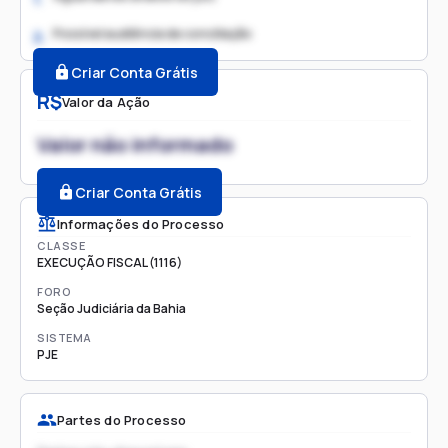
Possível audiência de conciliação
2.
Criar Conta Grátis
R$
Valor da Ação
Valor não informado
Criar Conta Grátis
Informações do Processo
CLASSE
EXECUÇÃO FISCAL (1116)
FORO
Seção Judiciária da Bahia
SISTEMA
PJE
Partes do Processo