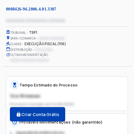
0008426-96.2006.4.01.3307
xxxxxxxx xxxxxxxxx xxxxxxx
TRF1
TRIBUNAL
xxxxxx xxxxxxxx
VARA / COMARCA
EXECUÇÃO FISCAL (1116)
CLASSE
xx/xx/xxxx
DISTRIBUIÇÃO
ÚLTIMA MOVIMENTAÇÃO
xxxxxx xxxxxxxx xxxxxxx
Tempo Estimado do Processo
12 a 18 meses
Processo iniciado em
04/05/2020
Criar Conta Grátis
Prováveis Movimentações (não garantido)
Aguardando análise do juiz
1.