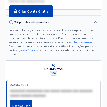
Partes não disponíveis
Criar Conta Grátis
Origem das informações
Todas as informações processuais disponibilizadas são públicas e foram
coletadas diretamente de fontes oficiais do Poder Judiciário, como os
sistemas dos tribunais e Diários Oficiais. Para obter mais informações
sobre como tratamos dados pessoais, acesse o nosso
Termos de uso
.
Caso identifique alguma inconsistência relativa a informações pessoais,
por favor,
nos informe
para que possamos proceder com a remoção dos
dados.
MOVIMENTOS
206
23/05/2025
xxxxxxxx xxxxxxxxx xxx xxxxx xxxxxx xxx xxxxxxx
xxxxx xxxxxx xxxxxxx
Desbloquear