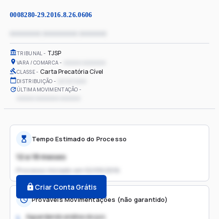
0008280-29.2016.8.26.0606
xxxxxxxx xxxxxxxxx xxxxxxx
TJSP
TRIBUNAL
xxxxxx xxxxxxxx
VARA / COMARCA
Carta Precatória Cível
CLASSE
xx/xx/xxxx
DISTRIBUIÇÃO
ÚLTIMA MOVIMENTAÇÃO
xxxxxx xxxxxxxx xxxxxxx
Tempo Estimado do Processo
12 a 18 meses
Processo iniciado em
02/09/2016
Criar Conta Grátis
Prováveis Movimentações (não garantido)
Aguardando análise do juiz
1.