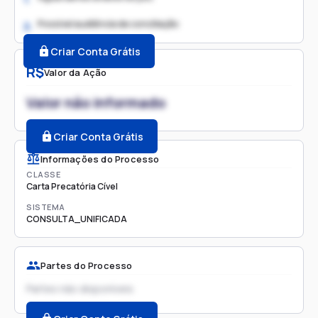
Possível audiência de conciliação
2.
Criar Conta Grátis
R$
Valor da Ação
Valor não informado
Criar Conta Grátis
Informações do Processo
CLASSE
Carta Precatória Cível
SISTEMA
CONSULTA_UNIFICADA
Partes do Processo
Partes não disponíveis