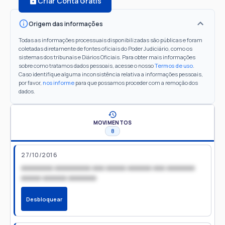
Criar Conta Grátis
Origem das informações
Todas as informações processuais disponibilizadas são públicas e foram
coletadas diretamente de fontes oficiais do Poder Judiciário, como os
sistemas dos tribunais e Diários Oficiais. Para obter mais informações
sobre como tratamos dados pessoais, acesse o nosso
Termos de uso
.
Caso identifique alguma inconsistência relativa a informações pessoais,
por favor,
nos informe
para que possamos proceder com a remoção dos
dados.
MOVIMENTOS
8
27/10/2016
xxxxxxxx xxxxxxxxx xxx xxxxx xxxxxx xxx xxxxxxx
xxxxx xxxxxx xxxxxxx
Desbloquear