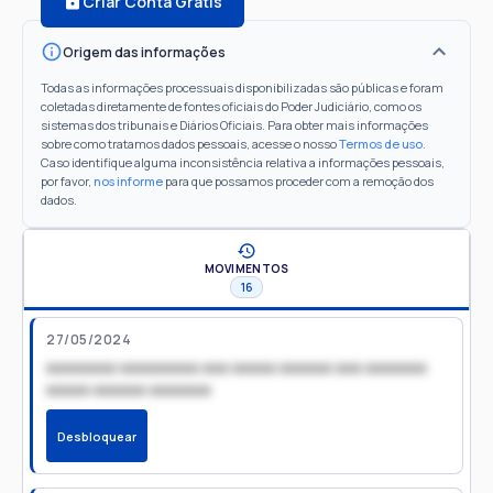
Criar Conta Grátis
Origem das informações
Todas as informações processuais disponibilizadas são públicas e foram
coletadas diretamente de fontes oficiais do Poder Judiciário, como os
sistemas dos tribunais e Diários Oficiais. Para obter mais informações
sobre como tratamos dados pessoais, acesse o nosso
Termos de uso
.
Caso identifique alguma inconsistência relativa a informações pessoais,
por favor,
nos informe
para que possamos proceder com a remoção dos
dados.
MOVIMENTOS
16
27/05/2024
xxxxxxxx xxxxxxxxx xxx xxxxx xxxxxx xxx xxxxxxx
xxxxx xxxxxx xxxxxxx
Desbloquear