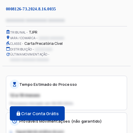
0008126-73.2024.8.16.0035
xxxxxxxx xxxxxxxxx xxxxxxx
TJPR
TRIBUNAL
xxxxxx xxxxxxxx
VARA / COMARCA
Carta Precatória Cível
CLASSE
xx/xx/xxxx
DISTRIBUIÇÃO
ÚLTIMA MOVIMENTAÇÃO
xxxxxx xxxxxxxx xxxxxxx
Tempo Estimado do Processo
12 a 18 meses
Processo iniciado em
06/05/2024
Criar Conta Grátis
Prováveis Movimentações (não garantido)
Aguardando análise do juiz
1.