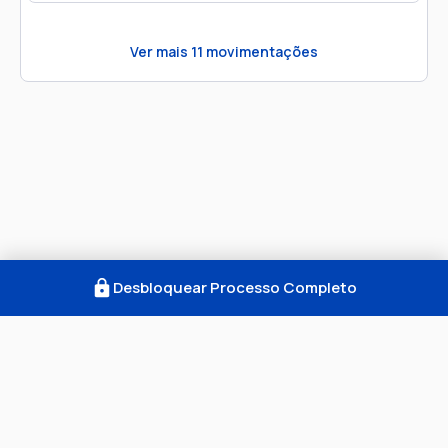
Ver mais
11
movimentações
Desbloquear Processo Completo
Como Funciona
FAQ
Notícias
Termos
Privacidade