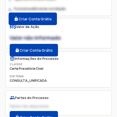
Possível audiência de conciliação
2.
Criar Conta Grátis
R$
Valor da Ação
Valor não informado
Criar Conta Grátis
Informações do Processo
CLASSE
Carta Precatória Cível
SISTEMA
CONSULTA_UNIFICADA
Partes do Processo
Partes não disponíveis