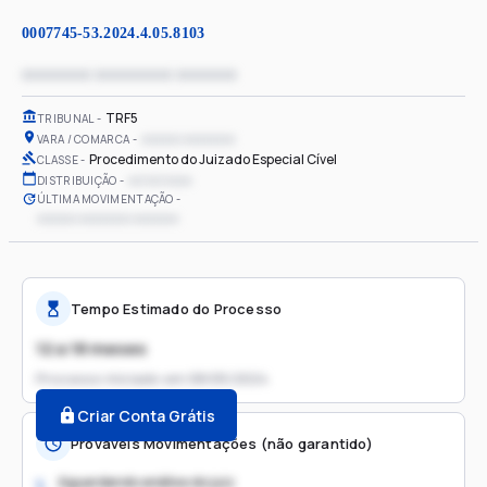
0007745-53.2024.4.05.8103
xxxxxxxx xxxxxxxxx xxxxxxx
TRF5
TRIBUNAL
xxxxxx xxxxxxxx
VARA / COMARCA
Procedimento do Juizado Especial Cível
CLASSE
xx/xx/xxxx
DISTRIBUIÇÃO
ÚLTIMA MOVIMENTAÇÃO
xxxxxx xxxxxxxx xxxxxxx
Tempo Estimado do Processo
12 a 18 meses
Processo iniciado em
08/05/2024
Criar Conta Grátis
Prováveis Movimentações (não garantido)
Aguardando análise do juiz
1.