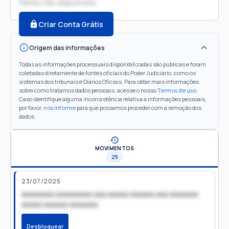
Partes não disponíveis
Criar Conta Grátis
Origem das informações
Todas as informações processuais disponibilizadas são públicas e foram
coletadas diretamente de fontes oficiais do Poder Judiciário, como os
sistemas dos tribunais e Diários Oficiais. Para obter mais informações
sobre como tratamos dados pessoais, acesse o nosso
Termos de uso
.
Caso identifique alguma inconsistência relativa a informações pessoais,
por favor,
nos informe
para que possamos proceder com a remoção dos
dados.
MOVIMENTOS
29
23/07/2025
xxxxxxxx xxxxxxxxx xxx xxxxx xxxxxx xxx xxxxxxx
xxxxx xxxxxx xxxxxxx
Desbloquear