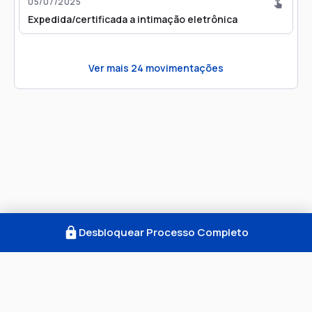
05/07/2025
Expedida/certificada a intimação eletrônica
Ver mais
24
movimentações
Desbloquear Processo Completo
Como Funciona
FAQ
Notícias
Termos
Privacidade