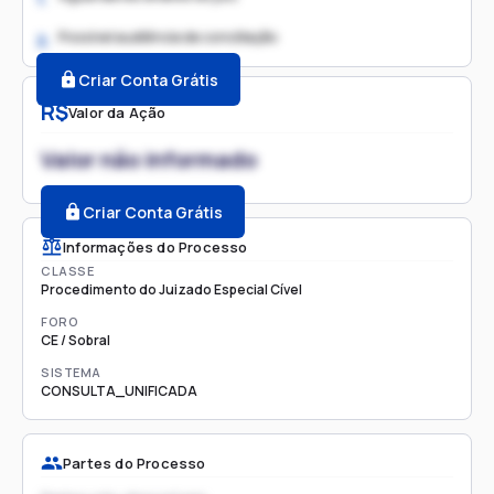
Possível audiência de conciliação
2.
Criar Conta Grátis
R$
Valor da Ação
Valor não informado
Criar Conta Grátis
Informações do Processo
CLASSE
Procedimento do Juizado Especial Cível
FORO
CE / Sobral
SISTEMA
CONSULTA_UNIFICADA
Partes do Processo