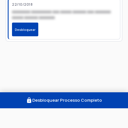
22/10/2018
xxxxxxxx xxxxxxxxx xxx xxxxx xxxxxx xxx xxxxxxx
xxxxx xxxxxx xxxxxxx
Desbloquear
Desbloquear Processo Completo
Como Funciona
FAQ
Notícias
Termos
Privacidade