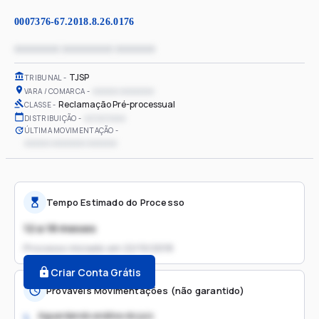
0007376-67.2018.8.26.0176
xxxxxxxx xxxxxxxxx xxxxxxx
TJSP
TRIBUNAL
xxxxxx xxxxxxxx
VARA / COMARCA
Reclamação Pré-processual
CLASSE
xx/xx/xxxx
DISTRIBUIÇÃO
ÚLTIMA MOVIMENTAÇÃO
xxxxxx xxxxxxxx xxxxxxx
Tempo Estimado do Processo
12 a 18 meses
Processo iniciado em
22/10/2018
Criar Conta Grátis
Prováveis Movimentações (não garantido)
Aguardando análise do juiz
1.