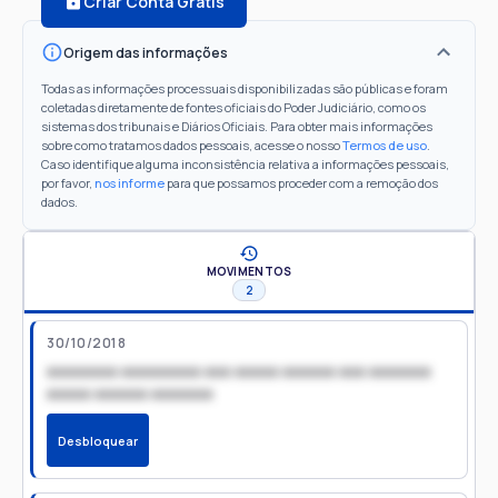
Criar Conta Grátis
Origem das informações
Todas as informações processuais disponibilizadas são públicas e foram
coletadas diretamente de fontes oficiais do Poder Judiciário, como os
sistemas dos tribunais e Diários Oficiais. Para obter mais informações
sobre como tratamos dados pessoais, acesse o nosso
Termos de uso
.
Caso identifique alguma inconsistência relativa a informações pessoais,
por favor,
nos informe
para que possamos proceder com a remoção dos
dados.
MOVIMENTOS
2
30/10/2018
xxxxxxxx xxxxxxxxx xxx xxxxx xxxxxx xxx xxxxxxx
xxxxx xxxxxx xxxxxxx
Desbloquear