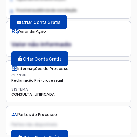
Possível audiência de conciliação
2.
Criar Conta Grátis
R$
Valor da Ação
Valor não informado
Criar Conta Grátis
Informações do Processo
CLASSE
Reclamação Pré-processual
SISTEMA
CONSULTA_UNIFICADA
Partes do Processo
Partes não disponíveis