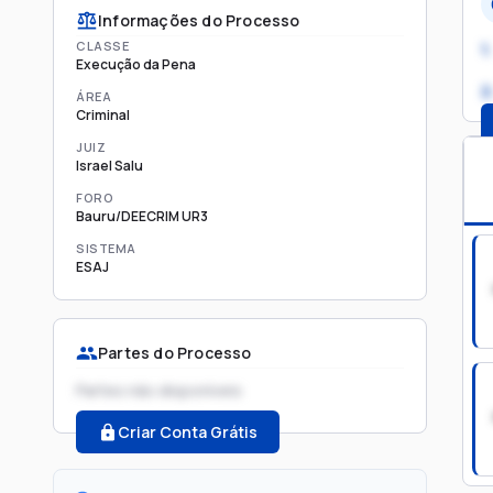
Informações do Processo
CLASSE
1.
Execução da Pena
2
ÁREA
Criminal
JUIZ
Israel Salu
FORO
Bauru/DEECRIM UR3
SISTEMA
ESAJ
Partes do Processo
Partes não disponíveis
Criar Conta Grátis