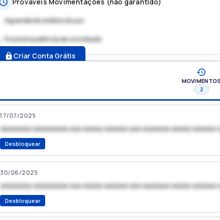
Prováveis Movimentações (não garantido)
Aguardando análise do juiz
Possível audiência de conciliação
.
Criar Conta Grátis
MOVIMENTO
2
17/07/2025
xxxxxxxx xxxxxxxxx xxx xxxxx xxxxxx xxx xxxxxxx xxxxx xxxxxx 
Desbloquear
30/06/2025
xxxxxxxx xxxxxxxxx xxx xxxxx xxxxxx xxx xxxxxxx xxxxx xxxxxx 
Desbloquear