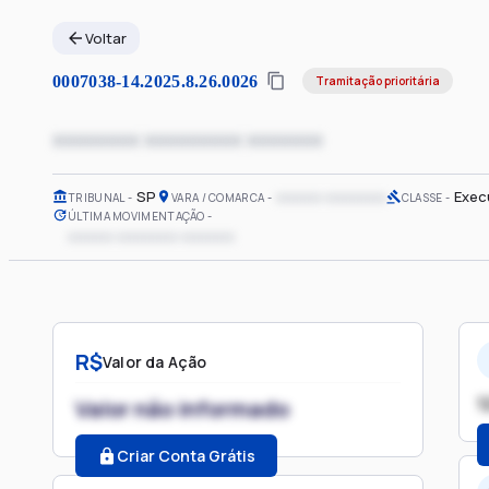
Voltar
0007038-14.2025.8.26.0026
Tramitação prioritária
xxxxxxxx xxxxxxxxx xxxxxxx
SP
xxxxxx xxxxxxxx
Exec
TRIBUNAL
VARA / COMARCA
CLASSE
ÚLTIMA MOVIMENTAÇÃO
xxxxxx xxxxxxxx xxxxxxx
R$
Valor da Ação
1
Valor não informado
Criar Conta Grátis