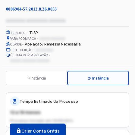
0006904-57.2012.8.26.0053
xxxxxxxx xxxxxxxxx xxxxxxx
TJSP
TRIBUNAL
xxxxxx xxxxxxxx
VARA / COMARCA
Apelação / Remessa Necessária
CLASSE
xx/xx/xxxx
DISTRIBUIÇÃO
ÚLTIMA MOVIMENTAÇÃO
xxxxxx xxxxxxxx xxxxxxx
1ª Instância
2ª Instância
Tempo Estimado do Processo
12 a 18 meses
Processo iniciado em
19/09/2014
Criar Conta Grátis