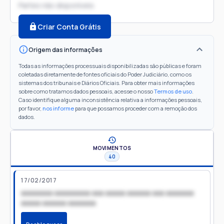
Partes não disponíveis
Criar Conta Grátis
Origem das informações
Todas as informações processuais disponibilizadas são públicas e foram
coletadas diretamente de fontes oficiais do Poder Judiciário, como os
sistemas dos tribunais e Diários Oficiais. Para obter mais informações
sobre como tratamos dados pessoais, acesse o nosso
Termos de uso
.
Caso identifique alguma inconsistência relativa a informações pessoais,
por favor,
nos informe
para que possamos proceder com a remoção dos
dados.
MOVIMENTOS
40
17/02/2017
xxxxxxxx xxxxxxxxx xxx xxxxx xxxxxx xxx xxxxxxx
xxxxx xxxxxx xxxxxxx