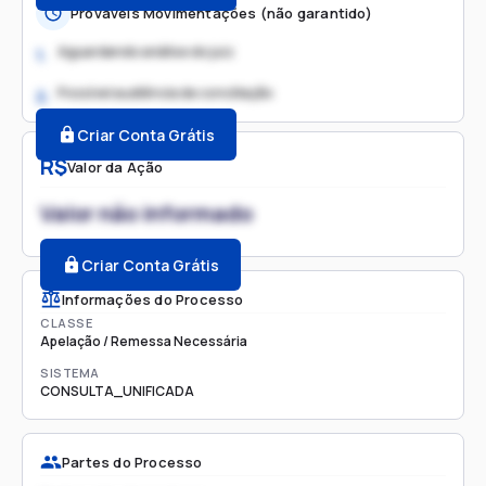
Prováveis Movimentações (não garantido)
Aguardando análise do juiz
1.
Possível audiência de conciliação
2.
Criar Conta Grátis
R$
Valor da Ação
Valor não informado
Criar Conta Grátis
Informações do Processo
CLASSE
Apelação / Remessa Necessária
SISTEMA
CONSULTA_UNIFICADA
Partes do Processo