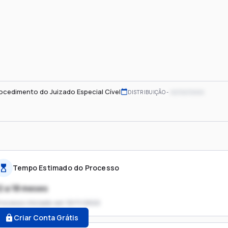
ocedimento do Juizado Especial Cível
xx/xx/xxxx
DISTRIBUIÇÃO
Tempo Estimado do Processo
2 a 18 meses
rocesso iniciado em
10/11/2022
Criar Conta Grátis