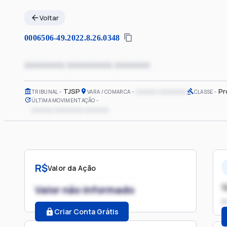
Voltar
0006506-49.2022.8.26.0348
xxxxxxxx xxxxxxxxx xxxxxxx
TJSP
xxxxxx xxxxxxxx
Pr
TRIBUNAL
VARA / COMARCA
CLASSE
ÚLTIMA MOVIMENTAÇÃO
xxxxxx xxxxxxxx xxxxxxx
R$
Valor da Ação
1
Valor não informado
P
Criar Conta Grátis