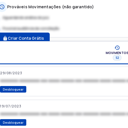
Prováveis Movimentações (não garantido)
Aguardando análise do juiz
Possível audiência de conciliação
.
Criar Conta Grátis
MOVIMENTO
52
29/08/2023
xxxxxxxx xxxxxxxxx xxx xxxxx xxxxxx xxx xxxxxxx xxxxx xxxxxx 
Desbloquear
19/07/2023
xxxxxxxx xxxxxxxxx xxx xxxxx xxxxxx xxx xxxxxxx xxxxx xxxxxx 
Desbloquear