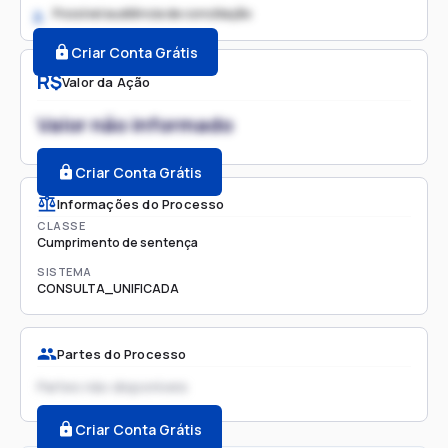
Possível audiência de conciliação
2.
Criar Conta Grátis
R$
Valor da Ação
Valor não informado
Criar Conta Grátis
Informações do Processo
CLASSE
Cumprimento de sentença
SISTEMA
CONSULTA_UNIFICADA
Partes do Processo
Partes não disponíveis
Criar Conta Grátis