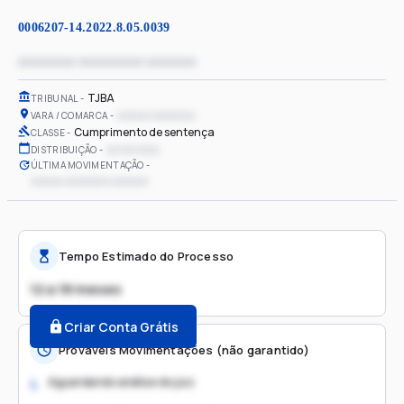
0006207-14.2022.8.05.0039
xxxxxxxx xxxxxxxxx xxxxxxx
TJBA
TRIBUNAL
xxxxxx xxxxxxxx
VARA / COMARCA
Cumprimento de sentença
CLASSE
xx/xx/xxxx
DISTRIBUIÇÃO
ÚLTIMA MOVIMENTAÇÃO
xxxxxx xxxxxxxx xxxxxxx
Tempo Estimado do Processo
12 a 18 meses
Criar Conta Grátis
Prováveis Movimentações (não garantido)
Aguardando análise do juiz
1.