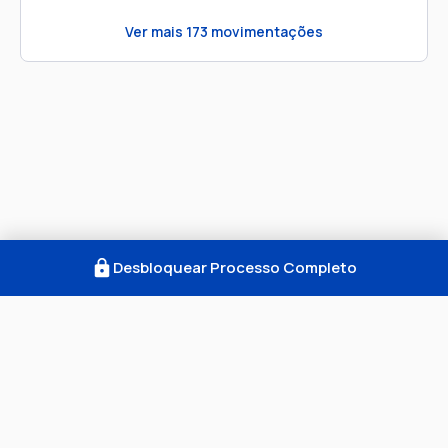
Ver mais
173
movimentações
Desbloquear Processo Completo
Como Funciona
FAQ
Notícias
Termos
Privacidade