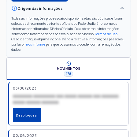
Origem das informações
Todas as informações processuais disponibilizadas são públicas e foram
coletadas diretamente de fontes oficiais do Poder Judiciário, como os
sistemas dos tribunais e Diários Oficiais. Para obter mais informações
sobre como tratamos dados pessoais, acesse o nosso
Termos de uso
.
Caso identifique alguma inconsistência relativa a informações pessoais,
por favor,
nos informe
para que possamos proceder com a remoção dos
dados.
MOVIMENTOS
178
03/06/2023
xxxxxxxx xxxxxxxxx xxx xxxxx xxxxxx xxx xxxxxxx
xxxxx xxxxxx xxxxxxx
Desbloquear
02/06/2023