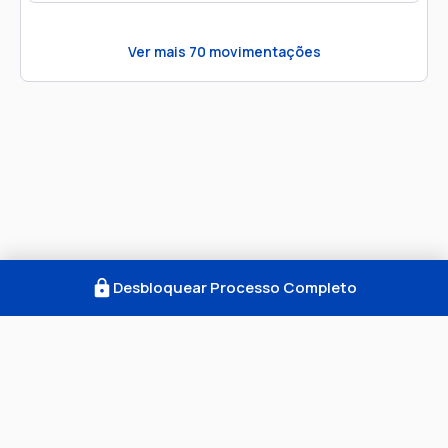
Ver mais
70
movimentações
Desbloquear Processo Completo
Como Funciona
FAQ
Notícias
Termos
Privacidade