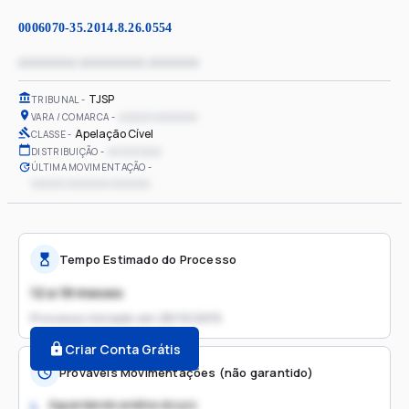
0006070-35.2014.8.26.0554
xxxxxxxx xxxxxxxxx xxxxxxx
TJSP
TRIBUNAL
xxxxxx xxxxxxxx
VARA / COMARCA
Apelação Cível
CLASSE
xx/xx/xxxx
DISTRIBUIÇÃO
ÚLTIMA MOVIMENTAÇÃO
xxxxxx xxxxxxxx xxxxxxx
Tempo Estimado do Processo
12 a 18 meses
Processo iniciado em
28/10/2015
Criar Conta Grátis
Prováveis Movimentações (não garantido)
Aguardando análise do juiz
1.