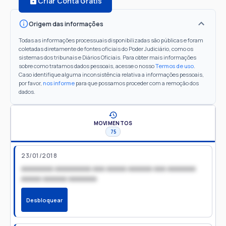
Criar Conta Grátis
Origem das informações
Todas as informações processuais disponibilizadas são públicas e foram
coletadas diretamente de fontes oficiais do Poder Judiciário, como os
sistemas dos tribunais e Diários Oficiais. Para obter mais informações
sobre como tratamos dados pessoais, acesse o nosso
Termos de uso
.
Caso identifique alguma inconsistência relativa a informações pessoais,
por favor,
nos informe
para que possamos proceder com a remoção dos
dados.
MOVIMENTOS
75
23/01/2018
xxxxxxxx xxxxxxxxx xxx xxxxx xxxxxx xxx xxxxxxx
xxxxx xxxxxx xxxxxxx
Desbloquear