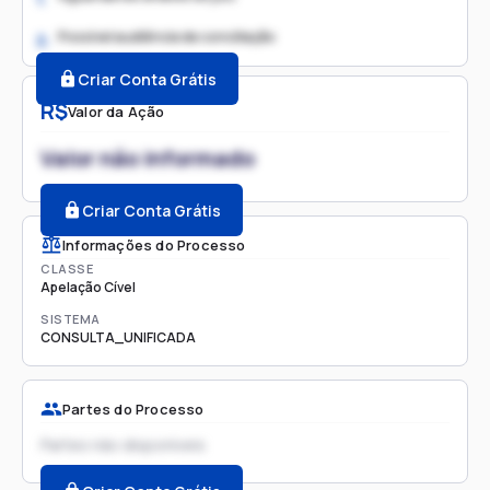
Possível audiência de conciliação
2.
Criar Conta Grátis
R$
Valor da Ação
Valor não informado
Criar Conta Grátis
Informações do Processo
CLASSE
Apelação Cível
SISTEMA
CONSULTA_UNIFICADA
Partes do Processo
Partes não disponíveis