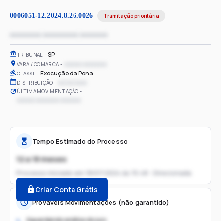
0006051-12.2024.8.26.0026
Tramitação prioritária
xxxxxxxx xxxxxxxxx xxxxxxx
SP
TRIBUNAL
xxxxxx xxxxxxxx
VARA / COMARCA
Execução da Pena
CLASSE
xx/xx/xxxx
DISTRIBUIÇÃO
ÚLTIMA MOVIMENTAÇÃO
xxxxxx xxxxxxxx xxxxxxx
Tempo Estimado do Processo
12 a 18 meses
Processo iniciado em
18/07/2024 às 15:48 - Direcionada
Criar Conta Grátis
Prováveis Movimentações (não garantido)
Aguardando análise do juiz