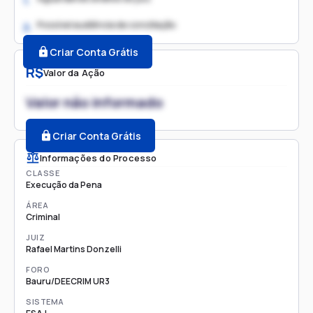
1.
Possível audiência de conciliação
2.
Criar Conta Grátis
R$
Valor da Ação
Valor não informado
Criar Conta Grátis
Informações do Processo
CLASSE
Execução da Pena
ÁREA
Criminal
JUIZ
Rafael Martins Donzelli
FORO
Bauru/DEECRIM UR3
SISTEMA