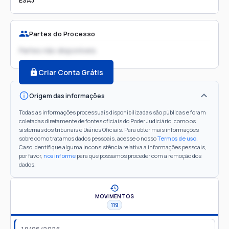
ESAJ
Partes do Processo
Partes não disponíveis
Criar Conta Grátis
Origem das informações
Todas as informações processuais disponibilizadas são públicas e foram
coletadas diretamente de fontes oficiais do Poder Judiciário, como os
sistemas dos tribunais e Diários Oficiais. Para obter mais informações
sobre como tratamos dados pessoais, acesse o nosso
Termos de uso
.
Caso identifique alguma inconsistência relativa a informações pessoais,
por favor,
nos informe
para que possamos proceder com a remoção dos
dados.
MOVIMENTOS
119