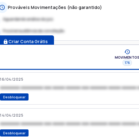
Prováveis Movimentações (não garantido)
Aguardando análise do juiz
Possível audiência de conciliação
.
Criar Conta Grátis
MOVIMENTO
176
16/04/2025
xxxxxxxx xxxxxxxxx xxx xxxxx xxxxxx xxx xxxxxxx xxxxx xxxxxx 
Desbloquear
14/04/2025
xxxxxxxx xxxxxxxxx xxx xxxxx xxxxxx xxx xxxxxxx xxxxx xxxxxx 
Desbloquear