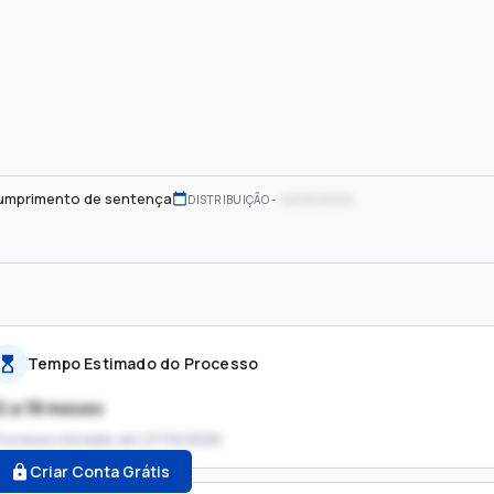
umprimento de sentença
xx/xx/xxxx
DISTRIBUIÇÃO
Tempo Estimado do Processo
2 a 18 meses
rocesso iniciado em
27/10/2020
Criar Conta Grátis