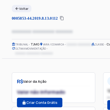
Voltar
0005853-44.2019.8.13.0112
xxxxxxxx xxxxxxxxx xxxxxxx
TJMG
xxxxxx xxxxxxxx
C
TRIBUNAL
VARA / COMARCA
CLASSE
ÚLTIMA MOVIMENTAÇÃO
xxxxxx xxxxxxxx xxxxxxx
R$
Valor da Ação
1
Valor não informado
P
Criar Conta Grátis