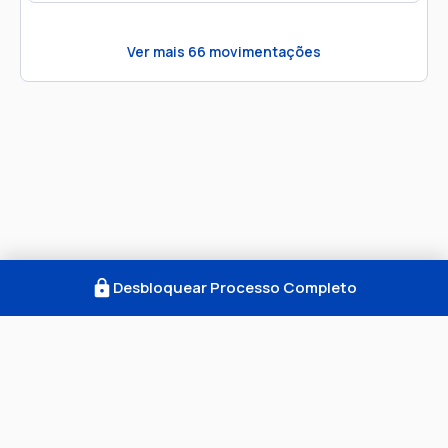
Ver mais
66
movimentações
Desbloquear Processo Completo
Como Funciona
FAQ
Notícias
Termos
Privacidade