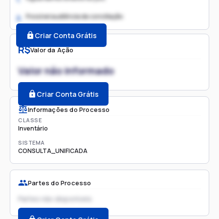
Possível audiência de conciliação
2.
Criar Conta Grátis
R$
Valor da Ação
Valor não informado
Criar Conta Grátis
Informações do Processo
CLASSE
Inventário
SISTEMA
CONSULTA_UNIFICADA
Partes do Processo
Partes não disponíveis