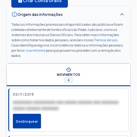
Criar Conta Grátis
Origem das informações
Todas as informações processuais disponibilizadas são públicas e foram
coletadas diretamente de fontes oficiais do Poder Judiciário, como os
sistemas dos tribunais e Diários Oficiais. Para obter mais informações
sobre como tratamos dados pessoais, acesse o nosso
Termos de uso
.
Caso identifique alguma inconsistência relativa a informações pessoais,
por favor,
nos informe
para que possamos proceder com a remoção dos
dados.
MOVIMENTOS
4
05/11/2018
xxxxxxxx xxxxxxxxx xxx xxxxx xxxxxx xxx xxxxxxx
xxxxx xxxxxx xxxxxxx
Desbloquear