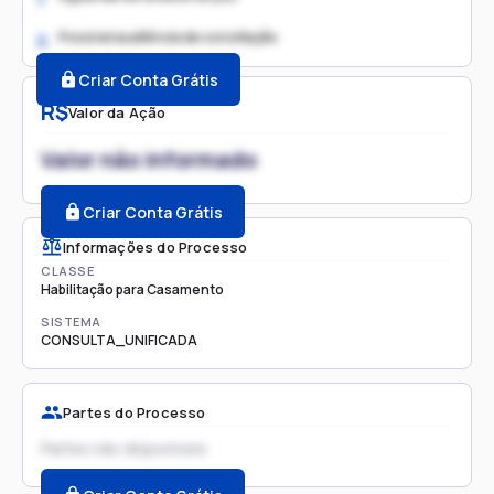
Possível audiência de conciliação
2.
Criar Conta Grátis
R$
Valor da Ação
Valor não informado
Criar Conta Grátis
Informações do Processo
CLASSE
Habilitação para Casamento
SISTEMA
CONSULTA_UNIFICADA
Partes do Processo
Partes não disponíveis