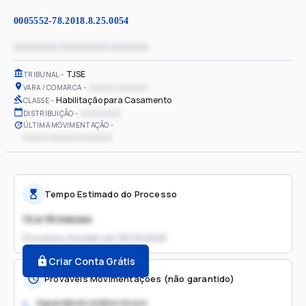
0005552-78.2018.8.25.0054
xxxxxxxx xxxxxxxxx xxxxxxx
TJSE
TRIBUNAL
xxxxxx xxxxxxxx
VARA / COMARCA
Habilitação para Casamento
CLASSE
xx/xx/xxxx
DISTRIBUIÇÃO
ÚLTIMA MOVIMENTAÇÃO
xxxxxx xxxxxxxx xxxxxxx
Tempo Estimado do Processo
12 a 18 meses
Processo iniciado em
30/10/2018
Criar Conta Grátis
Prováveis Movimentações (não garantido)
Aguardando análise do juiz
1.