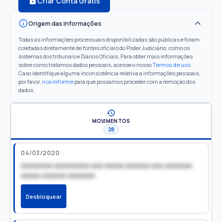
Criar Conta Grátis
Origem das informações
Todas as informações processuais disponibilizadas são públicas e foram
coletadas diretamente de fontes oficiais do Poder Judiciário, como os
sistemas dos tribunais e Diários Oficiais. Para obter mais informações
sobre como tratamos dados pessoais, acesse o nosso
Termos de uso
.
Caso identifique alguma inconsistência relativa a informações pessoais,
por favor,
nos informe
para que possamos proceder com a remoção dos
dados.
MOVIMENTOS
28
04/03/2020
xxxxxxxx xxxxxxxxx xxx xxxxx xxxxxx xxx xxxxxxx
xxxxx xxxxxx xxxxxxx
Desbloquear