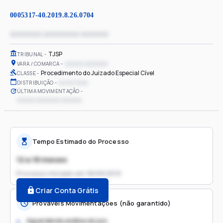
0005317-40.2019.8.26.0704
xxxxxxxx xxxxxxxxx xxxxxxx
TJSP
TRIBUNAL
xxxxxx xxxxxxxx
VARA / COMARCA
Procedimento do Juizado Especial Cível
CLASSE
xx/xx/xxxx
DISTRIBUIÇÃO
ÚLTIMA MOVIMENTAÇÃO
xxxxxx xxxxxxxx xxxxxxx
Tempo Estimado do Processo
12 a 18 meses
Processo iniciado em
18/09/2019
Criar Conta Grátis
Prováveis Movimentações (não garantido)
Aguardando análise do juiz
1.