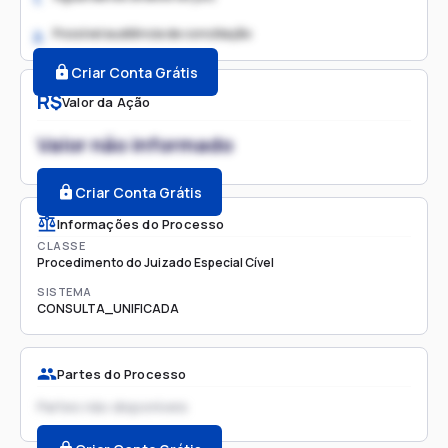
Possível audiência de conciliação
2.
Criar Conta Grátis
R$
Valor da Ação
Valor não informado
Criar Conta Grátis
Informações do Processo
CLASSE
Procedimento do Juizado Especial Cível
SISTEMA
CONSULTA_UNIFICADA
Partes do Processo
Partes não disponíveis