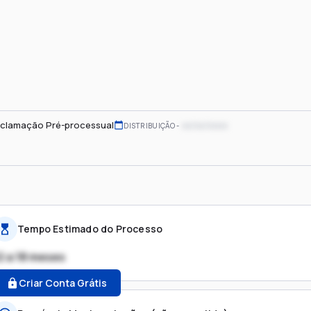
clamação Pré-processual
xx/xx/xxxx
DISTRIBUIÇÃO
Tempo Estimado do Processo
2 a 18 meses
Criar Conta Grátis