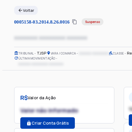
Voltar
0005158-03.2014.8.26.0016
Suspenso
xxxxxxxx xxxxxxxxx xxxxxxx
TJSP
xxxxxx xxxxxxxx
Re
TRIBUNAL
VARA / COMARCA
CLASSE
ÚLTIMA MOVIMENTAÇÃO
xxxxxx xxxxxxxx xxxxxxx
R$
Valor da Ação
1
Valor não informado
Criar Conta Grátis