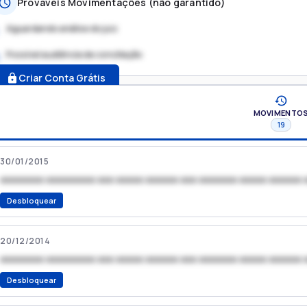
Prováveis Movimentações (não garantido)
Aguardando análise do juiz
Possível audiência de conciliação
.
Criar Conta Grátis
MOVIMENTO
19
30/01/2015
xxxxxxxx xxxxxxxxx xxx xxxxx xxxxxx xxx xxxxxxx xxxxx xxxxxx 
Desbloquear
20/12/2014
xxxxxxxx xxxxxxxxx xxx xxxxx xxxxxx xxx xxxxxxx xxxxx xxxxxx 
Desbloquear