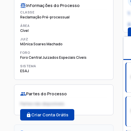
Informações do Processo
CLASSE
1.
Reclamação Pré-processual
2
ÁREA
Cível
JUIZ
Mônica Soares Machado
FORO
Foro Central Juizados Especiais Cíveis
SISTEMA
ESAJ
Partes do Processo
Partes não disponíveis
Criar Conta Grátis