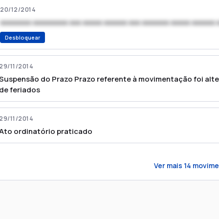
20/12/2014
xxxxxxxx xxxxxxxxx xxx xxxxx xxxxxx xxx xxxxxxx xxxxx xxxxxx 
Desbloquear
29/11/2014
Suspensão do Prazo Prazo referente à movimentação foi alte
de feriados
29/11/2014
Ato ordinatório praticado
Ver mais
14
movime