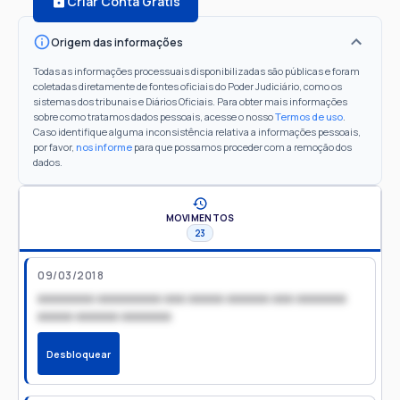
Criar Conta Grátis
Origem das informações
Todas as informações processuais disponibilizadas são públicas e foram
coletadas diretamente de fontes oficiais do Poder Judiciário, como os
sistemas dos tribunais e Diários Oficiais. Para obter mais informações
sobre como tratamos dados pessoais, acesse o nosso
Termos de uso
.
Caso identifique alguma inconsistência relativa a informações pessoais,
por favor,
nos informe
para que possamos proceder com a remoção dos
dados.
MOVIMENTOS
23
09/03/2018
xxxxxxxx xxxxxxxxx xxx xxxxx xxxxxx xxx xxxxxxx
xxxxx xxxxxx xxxxxxx
Desbloquear