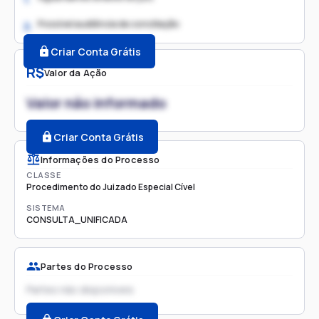
Possível audiência de conciliação
2.
Criar Conta Grátis
R$
Valor da Ação
Valor não informado
Criar Conta Grátis
Informações do Processo
CLASSE
Procedimento do Juizado Especial Cível
SISTEMA
CONSULTA_UNIFICADA
Partes do Processo
Partes não disponíveis