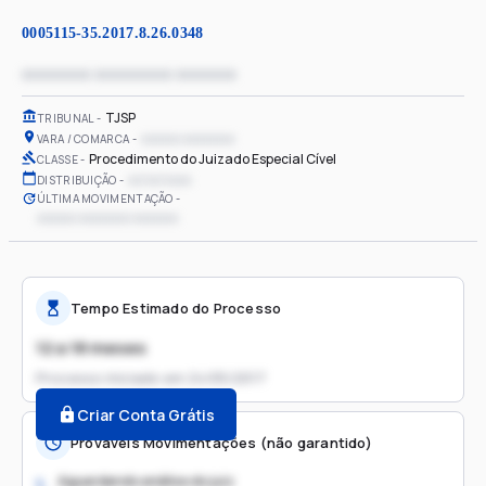
0005115-35.2017.8.26.0348
xxxxxxxx xxxxxxxxx xxxxxxx
TJSP
TRIBUNAL
xxxxxx xxxxxxxx
VARA / COMARCA
Procedimento do Juizado Especial Cível
CLASSE
xx/xx/xxxx
DISTRIBUIÇÃO
ÚLTIMA MOVIMENTAÇÃO
xxxxxx xxxxxxxx xxxxxxx
Tempo Estimado do Processo
12 a 18 meses
Processo iniciado em
24/05/2017
Criar Conta Grátis
Prováveis Movimentações (não garantido)
Aguardando análise do juiz
1.