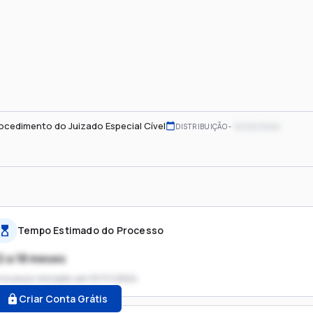
ocedimento do Juizado Especial Cível
xx/xx/xxxx
DISTRIBUIÇÃO
Tempo Estimado do Processo
2 a 18 meses
rocesso iniciado em
01/11/2024
Criar Conta Grátis