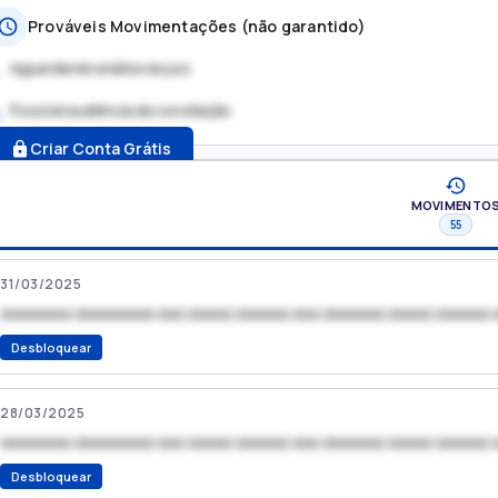
Prováveis Movimentações (não garantido)
Aguardando análise do juiz
Possível audiência de conciliação
.
Criar Conta Grátis
MOVIMENTO
55
31/03/2025
xxxxxxxx xxxxxxxxx xxx xxxxx xxxxxx xxx xxxxxxx xxxxx xxxxxx 
Desbloquear
28/03/2025
xxxxxxxx xxxxxxxxx xxx xxxxx xxxxxx xxx xxxxxxx xxxxx xxxxxx 
Desbloquear