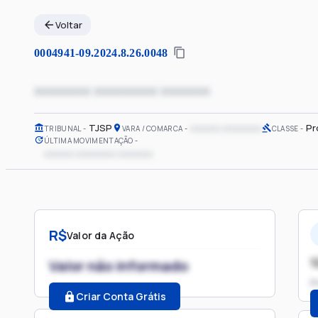
Voltar
0004941-09.2024.8.26.0048
xxxxxxxx xxxxxxxxx xxxxxxx
TJSP
xxxxxx xxxxxxxx
Pr
TRIBUNAL
VARA / COMARCA
CLASSE
ÚLTIMA MOVIMENTAÇÃO
xxxxxx xxxxxxxx xxxxxxx
R$
Valor da Ação
1
Valor não informado
P
Criar Conta Grátis