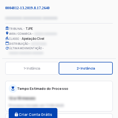
0004812-13.2019.8.17.2640
xxxxxxxx xxxxxxxxx xxxxxxx
TJPE
TRIBUNAL
xxxxxx xxxxxxxx
VARA / COMARCA
Apelação Cível
CLASSE
xx/xx/xxxx
DISTRIBUIÇÃO
ÚLTIMA MOVIMENTAÇÃO
xxxxxx xxxxxxxx xxxxxxx
1ª Instância
2ª Instância
Tempo Estimado do Processo
12 a 18 meses
Processo iniciado em
11/06/2025
Criar Conta Grátis