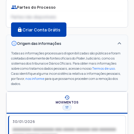
Partes do Processo
Partes não disponíveis
Criar Conta Grátis
Origem das informações
Todas as informações processuais disponibilizadas são públicas e foram
coletadas diretamente de fontes oficiais do Poder Judiciário, como os
sistemas dos tribunais e Diários Oficiais. Para obter mais informações
sobre como tratamos dados pessoais, acesse o nosso
Termos de uso
.
Caso identifique alguma inconsistência relativa a informações pessoais,
por favor,
nos informe
para que possamos proceder com a remoção dos
dados.
MOVIMENTOS
17
30/01/2026
xxxxxxxx xxxxxxxxx xxx xxxxx xxxxxx xxx xxxxxxx