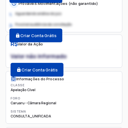
Prováveis Movimentações (não garantido)
Aguardando análise do juiz
1.
Possível audiência de conciliação
2.
Criar Conta Grátis
R$
Valor da Ação
Valor não informado
Criar Conta Grátis
Informações do Processo
CLASSE
Apelação Cível
FORO
Caruaru - Câmara Regional
SISTEMA
CONSULTA_UNIFICADA