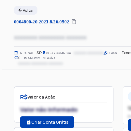
Voltar
0004800-20.2023.8.26.0502
xxxxxxxx xxxxxxxxx xxxxxxx
SP
xxxxxx xxxxxxxx
Exec
TRIBUNAL
VARA / COMARCA
CLASSE
ÚLTIMA MOVIMENTAÇÃO
xxxxxx xxxxxxxx xxxxxxx
R$
Valor da Ação
1
Valor não informado
P
Criar Conta Grátis