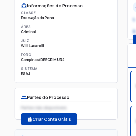
Informações do Processo
CLASSE
Execução da Pena
1.
ÁREA
2
Criminal
JUIZ
Willi Lucarelli
FORO
Campinas/DEECRIM UR4
SISTEMA
ESAJ
Partes do Processo
Partes não disponíveis
Criar Conta Grátis