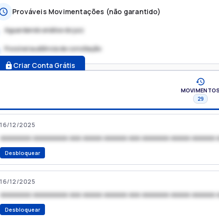
Prováveis Movimentações (não garantido)
Aguardando análise do juiz
Possível audiência de conciliação
.
Criar Conta Grátis
MOVIMENTO
29
16/12/2025
xxxxxxxx xxxxxxxxx xxx xxxxx xxxxxx xxx xxxxxxx xxxxx xxxxxx 
Desbloquear
16/12/2025
xxxxxxxx xxxxxxxxx xxx xxxxx xxxxxx xxx xxxxxxx xxxxx xxxxxx 
Desbloquear