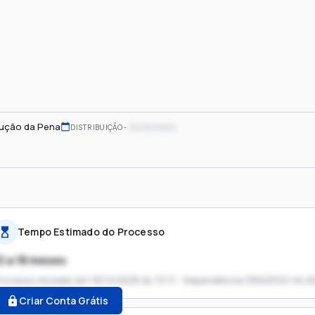
ução da Pena
xx/xx/xxxx
DISTRIBUIÇÃO
Tempo Estimado do Processo
2 a 18 meses
rocesso iniciado em
18/12/2025 às 13:11 - Dependência (0002522-46.2
Criar Conta Grátis