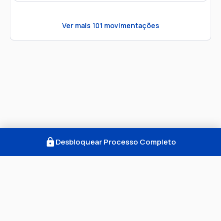
Ver mais
101
movimentações
Desbloquear Processo Completo
Como Funciona
FAQ
Notícias
Termos
Privacidade