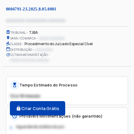
0004791-23.2025.8.05.0001
xxxxxxxx xxxxxxxxx xxxxxxx
TJBA
TRIBUNAL
xxxxxx xxxxxxxx
VARA / COMARCA
Procedimento do Juizado Especial Cível
CLASSE
xx/xx/xxxx
DISTRIBUIÇÃO
ÚLTIMA MOVIMENTAÇÃO
xxxxxx xxxxxxxx xxxxxxx
Tempo Estimado do Processo
12 a 18 meses
Criar Conta Grátis
Prováveis Movimentações (não garantido)
Aguardando análise do juiz
1.