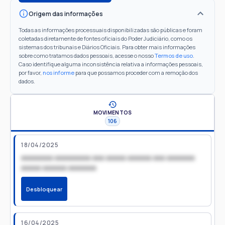
Origem das informações
Todas as informações processuais disponibilizadas são públicas e foram
coletadas diretamente de fontes oficiais do Poder Judiciário, como os
sistemas dos tribunais e Diários Oficiais. Para obter mais informações
sobre como tratamos dados pessoais, acesse o nosso
Termos de uso
.
Caso identifique alguma inconsistência relativa a informações pessoais,
por favor,
nos informe
para que possamos proceder com a remoção dos
dados.
MOVIMENTOS
106
18/04/2025
xxxxxxxx xxxxxxxxx xxx xxxxx xxxxxx xxx xxxxxxx
xxxxx xxxxxx xxxxxxx
Desbloquear
16/04/2025