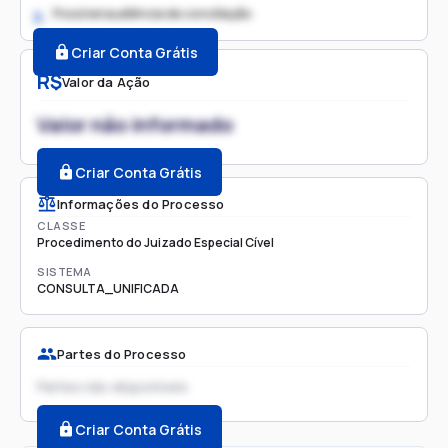
Possível audiência de conciliação
2.
Criar Conta Grátis
R$
Valor da Ação
Valor não informado
Criar Conta Grátis
Informações do Processo
CLASSE
Procedimento do Juizado Especial Cível
SISTEMA
CONSULTA_UNIFICADA
Partes do Processo
Partes não disponíveis
Criar Conta Grátis