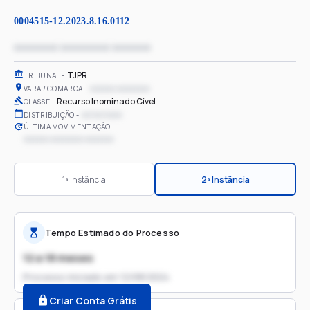
0004515-12.2023.8.16.0112
xxxxxxxx xxxxxxxxx xxxxxxx
TJPR
TRIBUNAL
xxxxxx xxxxxxxx
VARA / COMARCA
Recurso Inominado Cível
CLASSE
xx/xx/xxxx
DISTRIBUIÇÃO
ÚLTIMA MOVIMENTAÇÃO
xxxxxx xxxxxxxx xxxxxxx
1ª Instância
2ª Instância
Tempo Estimado do Processo
12 a 18 meses
Processo iniciado em
12/08/2024
Criar Conta Grátis