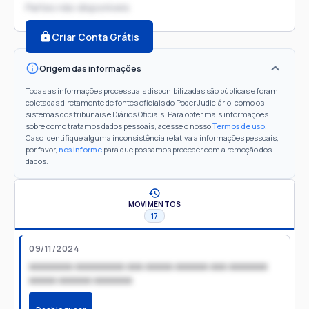
Partes não disponíveis
Criar Conta Grátis
Origem das informações
Todas as informações processuais disponibilizadas são públicas e foram
coletadas diretamente de fontes oficiais do Poder Judiciário, como os
sistemas dos tribunais e Diários Oficiais. Para obter mais informações
sobre como tratamos dados pessoais, acesse o nosso
Termos de uso
.
Caso identifique alguma inconsistência relativa a informações pessoais,
por favor,
nos informe
para que possamos proceder com a remoção dos
dados.
MOVIMENTOS
17
09/11/2024
xxxxxxxx xxxxxxxxx xxx xxxxx xxxxxx xxx xxxxxxx
xxxxx xxxxxx xxxxxxx