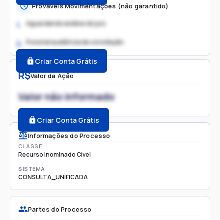
Prováveis Movimentações (não garantido)
Aguardando análise do juiz
1.
Possível audiência de conciliação
2.
Criar Conta Grátis
R$
Valor da Ação
Valor não informado
Criar Conta Grátis
Informações do Processo
CLASSE
Recurso Inominado Cível
SISTEMA
CONSULTA_UNIFICADA
Partes do Processo