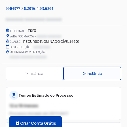
0004377-36.2016.4.03.6304
xxxxxxxx xxxxxxxxx xxxxxxx
TRF3
TRIBUNAL
xxxxxx xxxxxxxx
VARA / COMARCA
RECURSO INOMINADO CÍVEL (460)
CLASSE
xx/xx/xxxx
DISTRIBUIÇÃO
ÚLTIMA MOVIMENTAÇÃO
xxxxxx xxxxxxxx xxxxxxx
1ª Instância
2ª Instância
Tempo Estimado do Processo
12 a 18 meses
Processo iniciado em
23/11/2017
Criar Conta Grátis