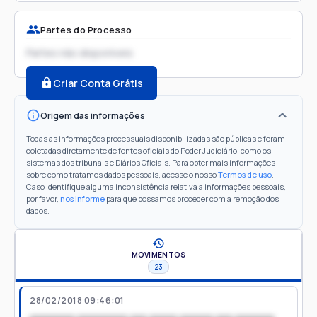
Partes do Processo
Partes não disponíveis
Criar Conta Grátis
Origem das informações
Todas as informações processuais disponibilizadas são públicas e foram
coletadas diretamente de fontes oficiais do Poder Judiciário, como os
sistemas dos tribunais e Diários Oficiais. Para obter mais informações
sobre como tratamos dados pessoais, acesse o nosso
Termos de uso
.
Caso identifique alguma inconsistência relativa a informações pessoais,
por favor,
nos informe
para que possamos proceder com a remoção dos
dados.
MOVIMENTOS
23
28/02/2018 09:46:01