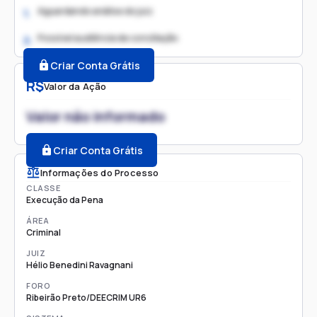
Aguardando análise do juiz
1.
Possível audiência de conciliação
2.
Criar Conta Grátis
R$
Valor da Ação
Valor não informado
Criar Conta Grátis
Informações do Processo
CLASSE
Execução da Pena
ÁREA
Criminal
JUIZ
Hélio Benedini Ravagnani
FORO
Ribeirão Preto/DEECRIM UR6