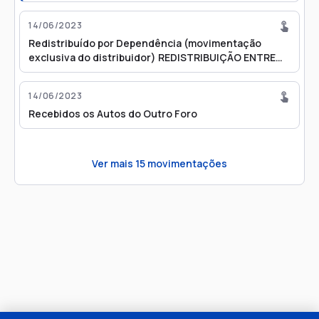
14/06/2023
Redistribuído por Dependência (movimentação
exclusiva do distribuidor) REDISTRIBUIÇÃO ENTRE
FOROS (Redistribuição por estar apenso/entranhado
ao processo 0006379-60.2019.8.26.0496)
14/06/2023
Recebidos os Autos do Outro Foro
Ver mais
15
movimentações