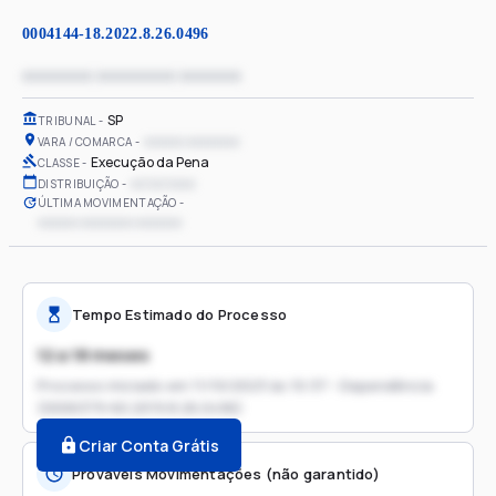
0004144-18.2022.8.26.0496
xxxxxxxx xxxxxxxxx xxxxxxx
SP
TRIBUNAL
xxxxxx xxxxxxxx
VARA / COMARCA
Execução da Pena
CLASSE
xx/xx/xxxx
DISTRIBUIÇÃO
ÚLTIMA MOVIMENTAÇÃO
xxxxxx xxxxxxxx xxxxxxx
Tempo Estimado do Processo
12 a 18 meses
Processo iniciado em
11/10/2023 às 10:37 - Dependência
(0006379-60.2019.8.26.0496)
Criar Conta Grátis
Prováveis Movimentações (não garantido)