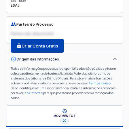
SISTEMA
ESAJ
Partes do Processo
Partes não disponíveis
Criar Conta Grátis
Origem das informações
Todas as informações processuais disponibilizadas são públicas e foram
coletadas diretamente de fontes oficiais do Poder Judiciário, como os
sistemas dos tribunais e Diários Oficiais. Para obter mais informações
sobre como tratamos dados pessoais, acesse o nosso
Termos de uso
.
Caso identifique alguma inconsistência relativa a informações pessoais,
por favor,
nos informe
para que possamos proceder com a remoção dos
dados.
MOVIMENTOS
20