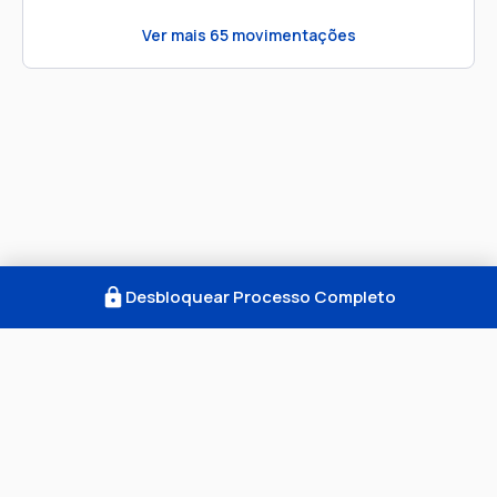
Ver mais
65
movimentações
Desbloquear Processo Completo
Como Funciona
FAQ
Notícias
Termos
Privacidade