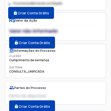
Possível audiência de conciliação
2.
Criar Conta Grátis
R$
Valor da Ação
Valor não informado
Criar Conta Grátis
Informações do Processo
CLASSE
Cumprimento de sentença
SISTEMA
CONSULTA_UNIFICADA
Partes do Processo
Partes não disponíveis
Criar Conta Grátis