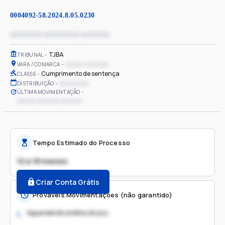
0004092-58.2024.8.05.0230
xxxxxxxx xxxxxxxxx xxxxxxx
TJBA
TRIBUNAL
xxxxxx xxxxxxxx
VARA / COMARCA
Cumprimento de sentença
CLASSE
xx/xx/xxxx
DISTRIBUIÇÃO
ÚLTIMA MOVIMENTAÇÃO
xxxxxx xxxxxxxx xxxxxxx
Tempo Estimado do Processo
12 a 18 meses
Criar Conta Grátis
Prováveis Movimentações (não garantido)
Aguardando análise do juiz
1.