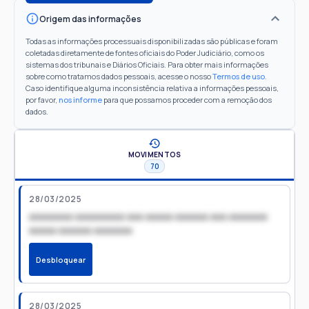
Origem das informações
Todas as informações processuais disponibilizadas são públicas e foram
coletadas diretamente de fontes oficiais do Poder Judiciário, como os
sistemas dos tribunais e Diários Oficiais. Para obter mais informações
sobre como tratamos dados pessoais, acesse o nosso
Termos de uso
.
Caso identifique alguma inconsistência relativa a informações pessoais,
por favor,
nos informe
para que possamos proceder com a remoção dos
dados.
MOVIMENTOS
70
28/03/2025
xxxxxxxx xxxxxxxxx xxx xxxxx xxxxxx xxx xxxxxxx
xxxxx xxxxxx xxxxxxx
Desbloquear
28/03/2025