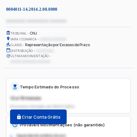
0004011-14.2014.2.00.0000
xxxxxxxx xxxxxxxxx xxxxxxx
CNJ
TRIBUNAL
xxxxxx xxxxxxxx
VARA / COMARCA
Representação por Excesso de Prazo
CLASSE
xx/xx/xxxx
DISTRIBUIÇÃO
ÚLTIMA MOVIMENTAÇÃO
xxxxxx xxxxxxxx xxxxxxx
Tempo Estimado do Processo
12 a 18 meses
Processo iniciado em
05/07/2014
Criar Conta Grátis
Prováveis Movimentações (não garantido)
Aguardando análise do juiz
1.