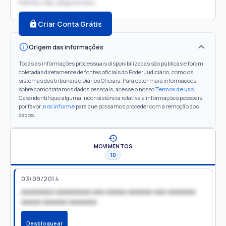
Partes não disponíveis
Criar Conta Grátis
Origem das informações
Todas as informações processuais disponibilizadas são públicas e foram
coletadas diretamente de fontes oficiais do Poder Judiciário, como os
sistemas dos tribunais e Diários Oficiais. Para obter mais informações
sobre como tratamos dados pessoais, acesse o nosso
Termos de uso
.
Caso identifique alguma inconsistência relativa a informações pessoais,
por favor,
nos informe
para que possamos proceder com a remoção dos
dados.
MOVIMENTOS
10
03/09/2014
xxxxxxxx xxxxxxxxx xxx xxxxx xxxxxx xxx xxxxxxx
xxxxx xxxxxx xxxxxxx
Desbloquear