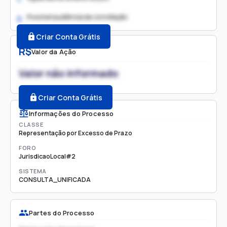
Possível audiência de conciliação
2.
Criar Conta Grátis
R$
Valor da Ação
Valor não informado
Criar Conta Grátis
Informações do Processo
CLASSE
Representação por Excesso de Prazo
FORO
JurisdicaoLocal#2
SISTEMA
CONSULTA_UNIFICADA
Partes do Processo