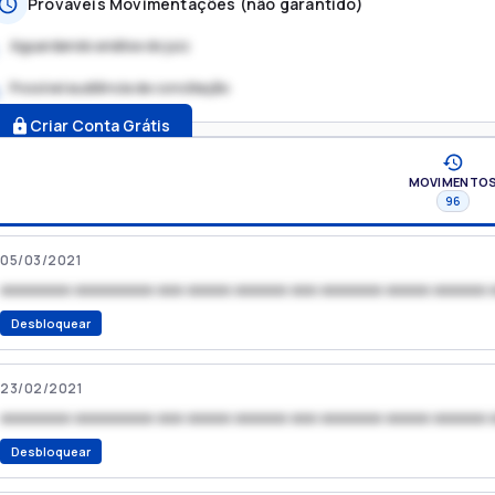
Prováveis Movimentações (não garantido)
Aguardando análise do juiz
Possível audiência de conciliação
.
Criar Conta Grátis
MOVIMENTO
96
05/03/2021
xxxxxxxx xxxxxxxxx xxx xxxxx xxxxxx xxx xxxxxxx xxxxx xxxxxx 
Desbloquear
23/02/2021
xxxxxxxx xxxxxxxxx xxx xxxxx xxxxxx xxx xxxxxxx xxxxx xxxxxx 
Desbloquear