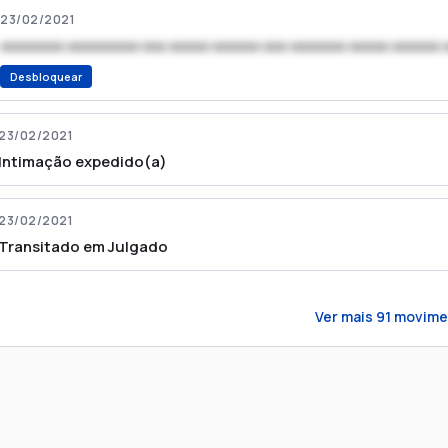
23/02/2021
xxxxxxxx xxxxxxxxx xxx xxxxx xxxxxx xxx xxxxxxx xxxxx xxxxxx 
Desbloquear
23/02/2021
Intimação expedido(a)
23/02/2021
Transitado em Julgado
Ver mais
91
movime