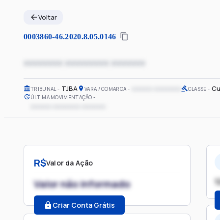
Voltar
0003860-46.2020.8.05.0146
xxxxxxxx xxxxxxxxx xxxxxxx
TJBA
xxxxxx xxxxxxxx
Cu
TRIBUNAL
VARA / COMARCA
CLASSE
ÚLTIMA MOVIMENTAÇÃO
xxxxxx xxxxxxxx xxxxxxx
R$
Valor da Ação
1
Valor não informado
Criar Conta Grátis