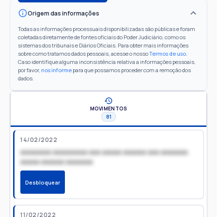
Origem das informações
Todas as informações processuais disponibilizadas são públicas e foram
coletadas diretamente de fontes oficiais do Poder Judiciário, como os
sistemas dos tribunais e Diários Oficiais. Para obter mais informações
sobre como tratamos dados pessoais, acesse o nosso
Termos de uso
.
Caso identifique alguma inconsistência relativa a informações pessoais,
por favor,
nos informe
para que possamos proceder com a remoção dos
dados.
MOVIMENTOS
81
14/02/2022
xxxxxxxx xxxxxxxxx xxx xxxxx xxxxxx xxx xxxxxxx
xxxxx xxxxxx xxxxxxx
Desbloquear
11/02/2022