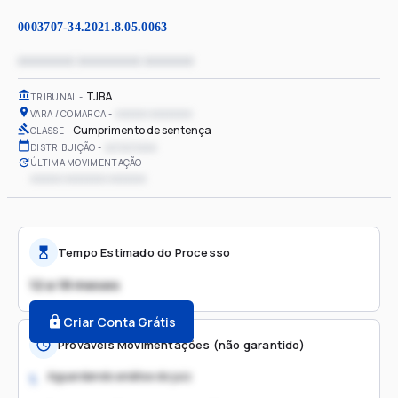
0003707-34.2021.8.05.0063
xxxxxxxx xxxxxxxxx xxxxxxx
TJBA
TRIBUNAL
xxxxxx xxxxxxxx
VARA / COMARCA
Cumprimento de sentença
CLASSE
xx/xx/xxxx
DISTRIBUIÇÃO
ÚLTIMA MOVIMENTAÇÃO
xxxxxx xxxxxxxx xxxxxxx
Tempo Estimado do Processo
12 a 18 meses
Criar Conta Grátis
Prováveis Movimentações (não garantido)
Aguardando análise do juiz
1.