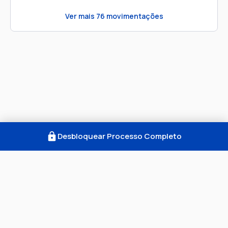
Ver mais
76
movimentações
Desbloquear Processo Completo
Como Funciona
FAQ
Notícias
Termos
Privacidade