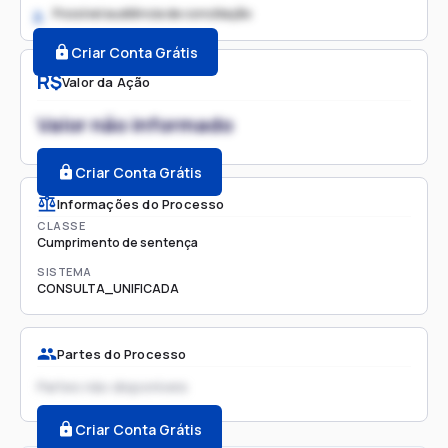
Possível audiência de conciliação
2.
Criar Conta Grátis
R$
Valor da Ação
Valor não informado
Criar Conta Grátis
Informações do Processo
CLASSE
Cumprimento de sentença
SISTEMA
CONSULTA_UNIFICADA
Partes do Processo
Partes não disponíveis
Criar Conta Grátis