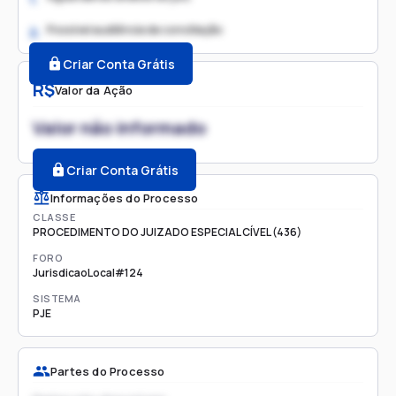
Possível audiência de conciliação
2.
Criar Conta Grátis
R$
Valor da Ação
Valor não informado
Criar Conta Grátis
Informações do Processo
CLASSE
PROCEDIMENTO DO JUIZADO ESPECIAL CÍVEL (436)
FORO
JurisdicaoLocal#124
SISTEMA
PJE
Partes do Processo