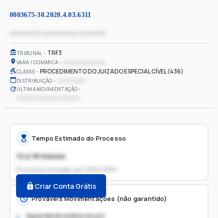
0003675-30.2020.4.03.6311
xxxxxxxx xxxxxxxxx xxxxxxx
TRF3
TRIBUNAL
xxxxxx xxxxxxxx
VARA / COMARCA
PROCEDIMENTO DO JUIZADO ESPECIAL CÍVEL (436)
CLASSE
xx/xx/xxxx
DISTRIBUIÇÃO
ÚLTIMA MOVIMENTAÇÃO
xxxxxx xxxxxxxx xxxxxxx
Tempo Estimado do Processo
12 a 18 meses
Processo iniciado em
13/01/2021
Criar Conta Grátis
Prováveis Movimentações (não garantido)
Aguardando análise do juiz
1.