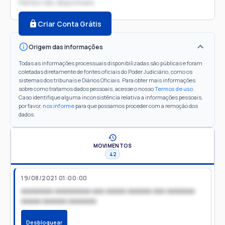
Partes não disponíveis
Criar Conta Grátis
Origem das informações
Todas as informações processuais disponibilizadas são públicas e foram
coletadas diretamente de fontes oficiais do Poder Judiciário, como os
sistemas dos tribunais e Diários Oficiais. Para obter mais informações
sobre como tratamos dados pessoais, acesse o nosso
Termos de uso
.
Caso identifique alguma inconsistência relativa a informações pessoais,
por favor,
nos informe
para que possamos proceder com a remoção dos
dados.
MOVIMENTOS
42
19/08/2021 01:00:00
xxxxxxxx xxxxxxxxx xxx xxxxx xxxxxx xxx xxxxxxx
xxxxx xxxxxx xxxxxxx
Desbloquear