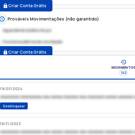
Criar Conta Grátis
Prováveis Movimentações (não garantido)
Aguardando análise do juiz
Possível audiência de conciliação
.
Criar Conta Grátis
MOVIMENTO
142
19/03/2024
xxxxxxxx xxxxxxxxx xxx xxxxx xxxxxx xxx xxxxxxx xxxxx xxxxxx 
Desbloquear
16/11/2023
xxxxxxxx xxxxxxxxx xxx xxxxx xxxxxx xxx xxxxxxx xxxxx xxxxxx 