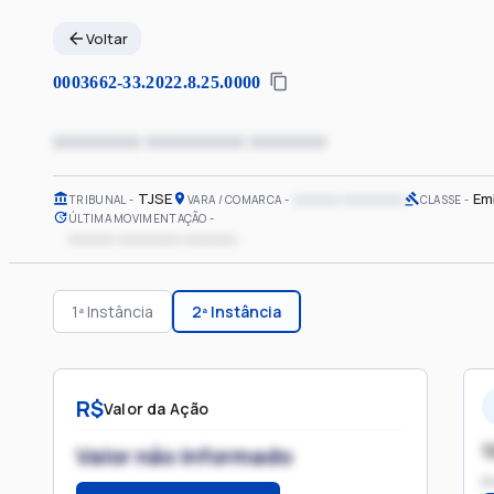
Voltar
0003662-33.2022.8.25.0000
xxxxxxxx xxxxxxxxx xxxxxxx
TJSE
xxxxxx xxxxxxxx
Em
TRIBUNAL
VARA / COMARCA
CLASSE
ÚLTIMA MOVIMENTAÇÃO
xxxxxx xxxxxxxx xxxxxxx
1ª Instância
2ª Instância
R$
Valor da Ação
1
Valor não informado
P