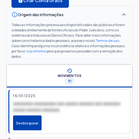
Criar Conta Grátis
Origem das informações
Todas as informações processuais disponibilizadas são públicas e foram
coletadas diretamente de fontes oficiais do Poder Judiciário, como os
sistemas dos tribunais e Diários Oficiais. Para obter mais informações
sobre como tratamos dados pessoais, acesse o nosso
Termos de uso
.
Caso identifique alguma inconsistência relativa a informações pessoais,
por favor,
nos informe
para que possamos proceder com a remoção dos
dados.
MOVIMENTOS
91
16/01/2025
xxxxxxxx xxxxxxxxx xxx xxxxx xxxxxx xxx xxxxxxx
xxxxx xxxxxx xxxxxxx
Desbloquear