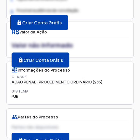
Possível audiência de conciliação
2.
Criar Conta Grátis
R$
Valor da Ação
Valor não informado
Criar Conta Grátis
Informações do Processo
CLASSE
AÇÃO PENAL - PROCEDIMENTO ORDINÁRIO (283)
SISTEMA
PJE
Partes do Processo
Partes não disponíveis