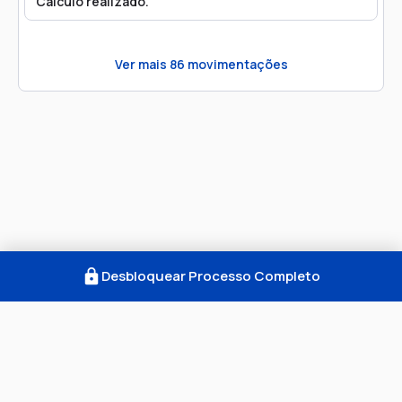
Cálculo realizado.
Ver mais
86
movimentações
Desbloquear Processo Completo
Como Funciona
FAQ
Notícias
Termos
Privacidade