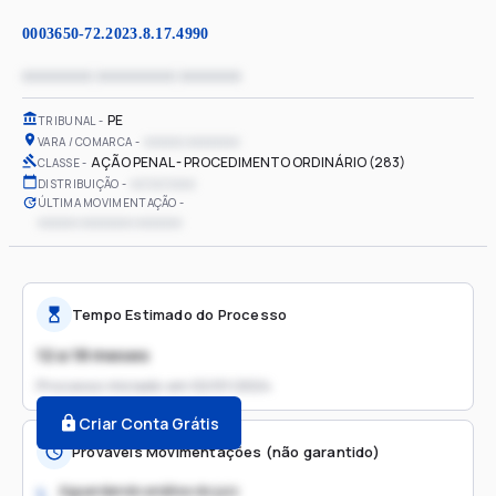
0003650-72.2023.8.17.4990
xxxxxxxx xxxxxxxxx xxxxxxx
PE
TRIBUNAL
xxxxxx xxxxxxxx
VARA / COMARCA
AÇÃO PENAL - PROCEDIMENTO ORDINÁRIO (283)
CLASSE
xx/xx/xxxx
DISTRIBUIÇÃO
ÚLTIMA MOVIMENTAÇÃO
xxxxxx xxxxxxxx xxxxxxx
Tempo Estimado do Processo
12 a 18 meses
Processo iniciado em
02/01/2024
Criar Conta Grátis
Prováveis Movimentações (não garantido)
Aguardando análise do juiz
1.