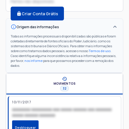
Partes não disponíveis
Criar Conta Grátis
Origem das informações
Todas as informações processuais disponibilizadas são públicas e foram
coletadas diretamente de fontes oficiais do Poder Judiciário, como os
sistemas dos tribunais e Diários Oficiais. Para obter mais informações
sobre como tratamos dados pessoais, acesse o nosso
Termos de uso
.
Caso identifique alguma inconsistência relativa a informações pessoais,
por favor,
nos informe
para que possamos proceder com a remoção dos
dados.
MOVIMENTOS
32
10/11/2017
xxxxxxxx xxxxxxxxx xxx xxxxx xxxxxx xxx xxxxxxx
xxxxx xxxxxx xxxxxxx
Desbloquear