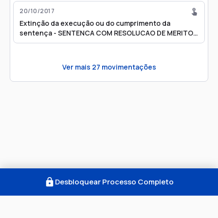
20/10/2017
Extinção da execução ou do cumprimento da
sentença - SENTENCA COM RESOLUCAO DE MERITO
EXTINCAO DA EXECUCAO Nome da Parte: ALFREDO
LINO FRAGOSO Complemento Livre:
Ver mais
27
movimentações
Desbloquear Processo Completo
Como Funciona
FAQ
Notícias
Termos
Privacidade