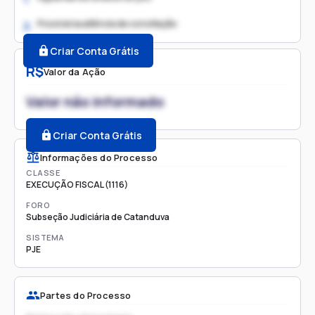
Possível audiência de conciliação
2.
Criar Conta Grátis
R$
Valor da Ação
Valor não informado
Criar Conta Grátis
Informações do Processo
CLASSE
EXECUÇÃO FISCAL (1116)
FORO
Subseção Judiciária de Catanduva
SISTEMA
PJE
Partes do Processo