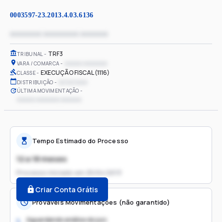
0003597-23.2013.4.03.6136
xxxxxxxx xxxxxxxxx xxxxxxx
TRF3
TRIBUNAL
xxxxxx xxxxxxxx
VARA / COMARCA
EXECUÇÃO FISCAL (1116)
CLASSE
xx/xx/xxxx
DISTRIBUIÇÃO
ÚLTIMA MOVIMENTAÇÃO
xxxxxx xxxxxxxx xxxxxxx
Tempo Estimado do Processo
12 a 18 meses
Processo iniciado em
25/04/2013
Criar Conta Grátis
Prováveis Movimentações (não garantido)
Aguardando análise do juiz
1.