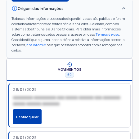
Origem das informações
Todas as informações processuais disponibilizadas são públicas e foram
coletadas diretamente de fontes oficiais do Poder Judiciário, como os
sistemas dos tribunais e Diários Oficiais. Para obter mais informações
sobre como tratamos dados pessoais, acesse o nosso
Termos de uso
.
Caso identifique alguma inconsistência relativa a informações pessoais,
por favor,
nos informe
para que possamos proceder com a remoção dos
dados.
MOVIMENTOS
60
28/07/2025
xxxxxxxx xxxxxxxxx xxx xxxxx xxxxxx xxx xxxxxxx
xxxxx xxxxxx xxxxxxx
Desbloquear
28/07/2025