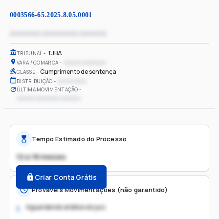
0003566-65.2025.8.05.0001
xxxxxxxx xxxxxxxxx xxxxxxx
TJBA
TRIBUNAL
xxxxxx xxxxxxxx
VARA / COMARCA
Cumprimento de sentença
CLASSE
xx/xx/xxxx
DISTRIBUIÇÃO
ÚLTIMA MOVIMENTAÇÃO
xxxxxx xxxxxxxx xxxxxxx
Tempo Estimado do Processo
12 a 18 meses
Criar Conta Grátis
Prováveis Movimentações (não garantido)
Aguardando análise do juiz
1.