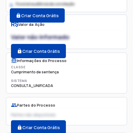
Possível audiência de conciliação
2.
Criar Conta Grátis
R$
Valor da Ação
Valor não informado
Criar Conta Grátis
Informações do Processo
CLASSE
Cumprimento de sentença
SISTEMA
CONSULTA_UNIFICADA
Partes do Processo
Partes não disponíveis
Criar Conta Grátis