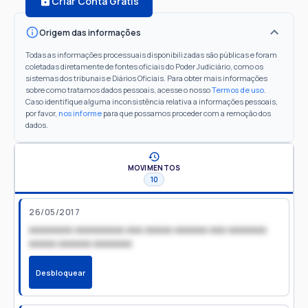
Criar Conta Grátis
Origem das informações
Todas as informações processuais disponibilizadas são públicas e foram
coletadas diretamente de fontes oficiais do Poder Judiciário, como os
sistemas dos tribunais e Diários Oficiais. Para obter mais informações
sobre como tratamos dados pessoais, acesse o nosso
Termos de uso
.
Caso identifique alguma inconsistência relativa a informações pessoais,
por favor,
nos informe
para que possamos proceder com a remoção dos
dados.
MOVIMENTOS
10
26/05/2017
xxxxxxxx xxxxxxxxx xxx xxxxx xxxxxx xxx xxxxxxx
xxxxx xxxxxx xxxxxxx
Desbloquear