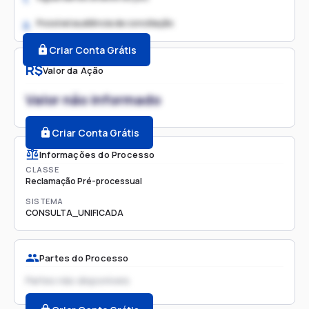
Possível audiência de conciliação
2.
Criar Conta Grátis
R$
Valor da Ação
Valor não informado
Criar Conta Grátis
Informações do Processo
CLASSE
Reclamação Pré-processual
SISTEMA
CONSULTA_UNIFICADA
Partes do Processo
Partes não disponíveis