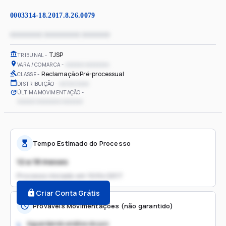
0003314-18.2017.8.26.0079
xxxxxxxx xxxxxxxxx xxxxxxx
TJSP
TRIBUNAL
xxxxxx xxxxxxxx
VARA / COMARCA
Reclamação Pré-processual
CLASSE
xx/xx/xxxx
DISTRIBUIÇÃO
ÚLTIMA MOVIMENTAÇÃO
xxxxxx xxxxxxxx xxxxxxx
Tempo Estimado do Processo
12 a 18 meses
Processo iniciado em
10/04/2017
Criar Conta Grátis
Prováveis Movimentações (não garantido)
Aguardando análise do juiz
1.