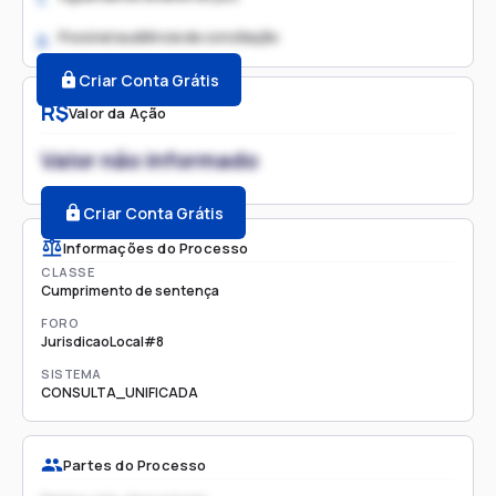
Possível audiência de conciliação
2.
Criar Conta Grátis
R$
Valor da Ação
Valor não informado
Criar Conta Grátis
Informações do Processo
CLASSE
Cumprimento de sentença
FORO
JurisdicaoLocal#8
SISTEMA
CONSULTA_UNIFICADA
Partes do Processo