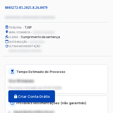
0003272-85.2025.8.26.0079
xxxxxxxx xxxxxxxxx xxxxxxx
TJSP
TRIBUNAL
xxxxxx xxxxxxxx
VARA / COMARCA
Cumprimento de sentença
CLASSE
xx/xx/xxxx
DISTRIBUIÇÃO
ÚLTIMA MOVIMENTAÇÃO
xxxxxx xxxxxxxx xxxxxxx
Tempo Estimado do Processo
12 a 18 meses
Processo iniciado em
01/07/2025
Criar Conta Grátis
Prováveis Movimentações (não garantido)
Aguardando análise do juiz
1.