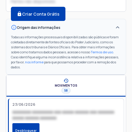
Partes não disponíveis
Criar Conta Grátis
Origem das informações
Todas as informações processuais disponibilizadas são públicas e foram
coletadas diretamente de fontes oficiais do Poder Judiciário, como os
sistemas dos tribunais e Diários Oficiais. Para obter mais informações
sobre como tratamos dados pessoais, acesse o nosso
Termos de uso
.
Caso identifique alguma inconsistência relativa a informações pessoais,
por favor,
nos informe
para que possamos proceder com a remoção dos
dados.
MOVIMENTOS
58
23/06/2026
xxxxxxxx xxxxxxxxx xxx xxxxx xxxxxx xxx xxxxxxx
xxxxx xxxxxx xxxxxxx
Desbloquear