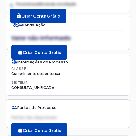
Possível audiência de conciliação
2.
Criar Conta Grátis
R$
Valor da Ação
Valor não informado
Criar Conta Grátis
Informações do Processo
CLASSE
Cumprimento de sentença
SISTEMA
CONSULTA_UNIFICADA
Partes do Processo
Partes não disponíveis
Criar Conta Grátis