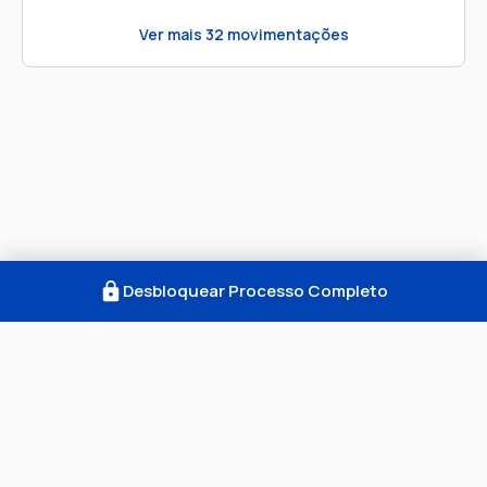
Ver mais
32
movimentações
Desbloquear Processo Completo
Como Funciona
FAQ
Notícias
Termos
Privacidade