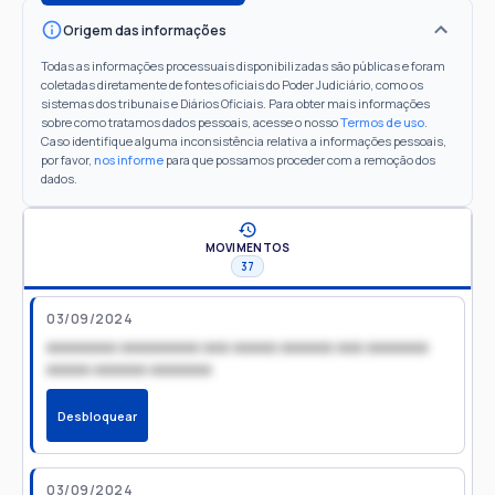
Origem das informações
Todas as informações processuais disponibilizadas são públicas e foram
coletadas diretamente de fontes oficiais do Poder Judiciário, como os
sistemas dos tribunais e Diários Oficiais. Para obter mais informações
sobre como tratamos dados pessoais, acesse o nosso
Termos de uso
.
Caso identifique alguma inconsistência relativa a informações pessoais,
por favor,
nos informe
para que possamos proceder com a remoção dos
dados.
MOVIMENTOS
37
03/09/2024
xxxxxxxx xxxxxxxxx xxx xxxxx xxxxxx xxx xxxxxxx
xxxxx xxxxxx xxxxxxx
Desbloquear
03/09/2024