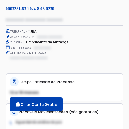
0003251-63.2024.8.05.0230
xxxxxxxx xxxxxxxxx xxxxxxx
TJBA
TRIBUNAL
xxxxxx xxxxxxxx
VARA / COMARCA
Cumprimento de sentença
CLASSE
xx/xx/xxxx
DISTRIBUIÇÃO
ÚLTIMA MOVIMENTAÇÃO
xxxxxx xxxxxxxx xxxxxxx
Tempo Estimado do Processo
12 a 18 meses
Criar Conta Grátis
Prováveis Movimentações (não garantido)
Aguardando análise do juiz
1.