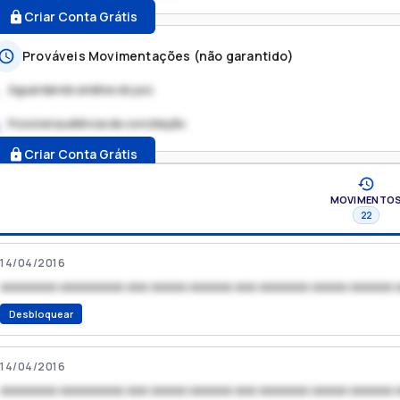
Criar Conta Grátis
Prováveis Movimentações (não garantido)
Aguardando análise do juiz
Possível audiência de conciliação
.
Criar Conta Grátis
MOVIMENTO
22
14/04/2016
xxxxxxxx xxxxxxxxx xxx xxxxx xxxxxx xxx xxxxxxx xxxxx xxxxxx 
Desbloquear
14/04/2016
xxxxxxxx xxxxxxxxx xxx xxxxx xxxxxx xxx xxxxxxx xxxxx xxxxxx 