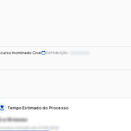
curso Inominado Cível
xx/xx/xxxx
DISTRIBUIÇÃO
Tempo Estimado do Processo
2 a 18 meses
rocesso iniciado em
27/05/2010