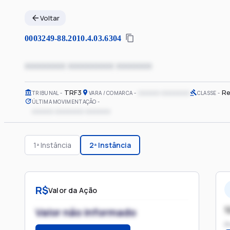
Voltar
0003249-88.2010.4.03.6304
xxxxxxxx xxxxxxxxx xxxxxxx
TRF3
xxxxxx xxxxxxxx
Re
TRIBUNAL
VARA / COMARCA
CLASSE
ÚLTIMA MOVIMENTAÇÃO
xxxxxx xxxxxxxx xxxxxxx
1ª Instância
2ª Instância
R$
Valor da Ação
1
Valor não informado
P