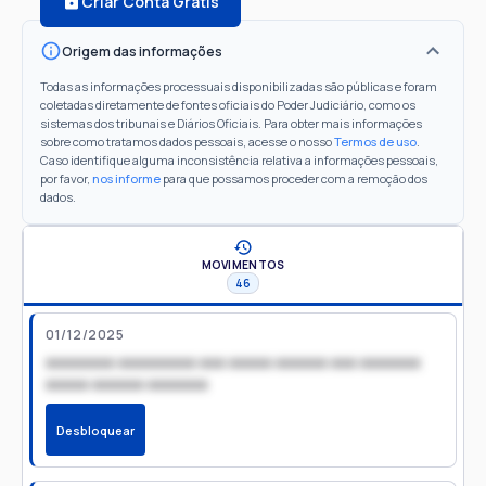
Criar Conta Grátis
Origem das informações
Todas as informações processuais disponibilizadas são públicas e foram
coletadas diretamente de fontes oficiais do Poder Judiciário, como os
sistemas dos tribunais e Diários Oficiais. Para obter mais informações
sobre como tratamos dados pessoais, acesse o nosso
Termos de uso
.
Caso identifique alguma inconsistência relativa a informações pessoais,
por favor,
nos informe
para que possamos proceder com a remoção dos
dados.
MOVIMENTOS
46
01/12/2025
xxxxxxxx xxxxxxxxx xxx xxxxx xxxxxx xxx xxxxxxx
xxxxx xxxxxx xxxxxxx
Desbloquear