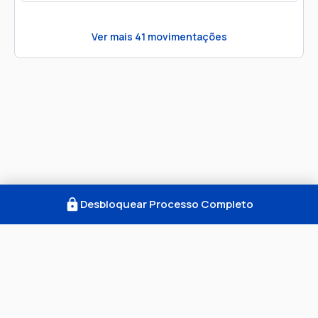
Ver mais
41
movimentações
Desbloquear Processo Completo
Como Funciona
FAQ
Notícias
Termos
Privacidade