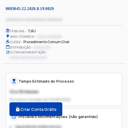
0003045-22.2020.8.19.0029
xxxxxxxx xxxxxxxxx xxxxxxx
TJRJ
TRIBUNAL
xxxxxx xxxxxxxx
VARA / COMARCA
Procedimento Comum Cível
CLASSE
xx/xx/xxxx
DISTRIBUIÇÃO
ÚLTIMA MOVIMENTAÇÃO
xxxxxx xxxxxxxx xxxxxxx
Tempo Estimado do Processo
12 a 18 meses
Processo iniciado em
02/06/2020
Criar Conta Grátis
Prováveis Movimentações (não garantido)
Aguardando análise do juiz
1.