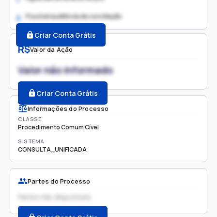
Possível audiência de conciliação
2.
Criar Conta Grátis
R$
Valor da Ação
Valor não informado
Criar Conta Grátis
Informações do Processo
CLASSE
Procedimento Comum Cível
SISTEMA
CONSULTA_UNIFICADA
Partes do Processo
Partes não disponíveis