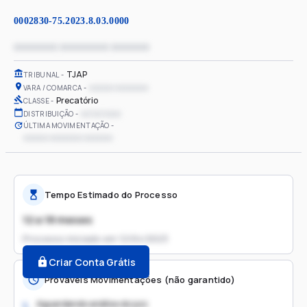
0002830-75.2023.8.03.0000
xxxxxxxx xxxxxxxxx xxxxxxx
TJAP
TRIBUNAL
xxxxxx xxxxxxxx
VARA / COMARCA
Precatório
CLASSE
xx/xx/xxxx
DISTRIBUIÇÃO
ÚLTIMA MOVIMENTAÇÃO
xxxxxx xxxxxxxx xxxxxxx
Tempo Estimado do Processo
12 a 18 meses
Processo iniciado em
12/04/2023
Criar Conta Grátis
Prováveis Movimentações (não garantido)
Aguardando análise do juiz
1.