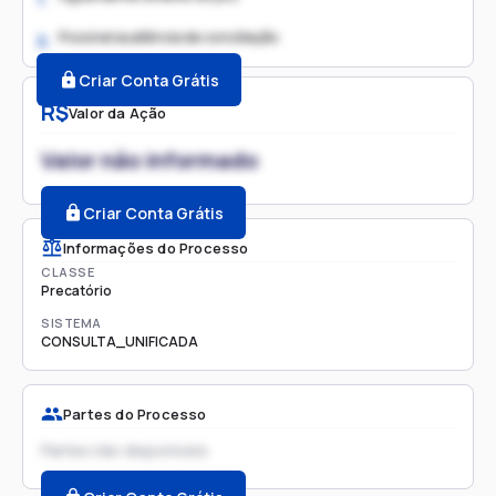
Possível audiência de conciliação
2.
Criar Conta Grátis
R$
Valor da Ação
Valor não informado
Criar Conta Grátis
Informações do Processo
CLASSE
Precatório
SISTEMA
CONSULTA_UNIFICADA
Partes do Processo
Partes não disponíveis