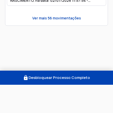
NASCIMENTO. na data: 02/07/2026 11:57:54 -
SECRETARIA DE PRECATÓRIOS) enviada ao Escritório
Digital para: Procuradoria Geral Do Município De
Amapá Réu: MUNICIPIO DE AMAPA
Ver mais
56
movimentações
Desbloquear Processo Completo
Como Funciona
FAQ
Notícias
Termos
Privacidade