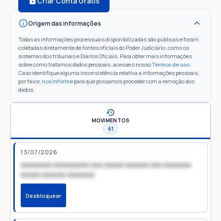
Criar Conta Grátis
Origem das informações
Todas as informações processuais disponibilizadas são públicas e foram
coletadas diretamente de fontes oficiais do Poder Judiciário, como os
sistemas dos tribunais e Diários Oficiais. Para obter mais informações
sobre como tratamos dados pessoais, acesse o nosso
Termos de uso
.
Caso identifique alguma inconsistência relativa a informações pessoais,
por favor,
nos informe
para que possamos proceder com a remoção dos
dados.
MOVIMENTOS
61
13/07/2026
xxxxxxxx xxxxxxxxx xxx xxxxx xxxxxx xxx xxxxxxx
xxxxx xxxxxx xxxxxxx
Desbloquear