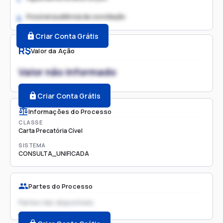
Possível audiência de conciliação
2.
Criar Conta Grátis
R$
Valor da Ação
Valor não informado
Criar Conta Grátis
Informações do Processo
CLASSE
Carta Precatória Cível
SISTEMA
CONSULTA_UNIFICADA
Partes do Processo
Partes não disponíveis