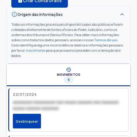
Criar Conta Grátis
Origem das informações
Todas as informações processuais disponibilizadas são públicas e foram
coletadas diretamente de fontes oficiais do Poder Judiciário, como os
sistemas dos tribunais e Diários Oficiais. Para obter mais informações
sobre como tratamos dados pessoais, acesse o nosso
Termos de uso
.
Caso identifique alguma inconsistência relativa a informações pessoais,
por favor,
nos informe
para que possamos proceder com a remoção dos
dados.
MOVIMENTOS
9
22/07/2024
xxxxxxxx xxxxxxxxx xxx xxxxx xxxxxx xxx xxxxxxx
xxxxx xxxxxx xxxxxxx
Desbloquear