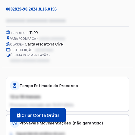
0002829-90.2024.8.16.0195
xxxxxxxx xxxxxxxxx xxxxxxx
TJPR
TRIBUNAL
xxxxxx xxxxxxxx
VARA / COMARCA
Carta Precatória Cível
CLASSE
xx/xx/xxxx
DISTRIBUIÇÃO
ÚLTIMA MOVIMENTAÇÃO
xxxxxx xxxxxxxx xxxxxxx
Tempo Estimado do Processo
12 a 18 meses
Processo iniciado em
15/07/2024
Criar Conta Grátis
Prováveis Movimentações (não garantido)
Aguardando análise do juiz
1.