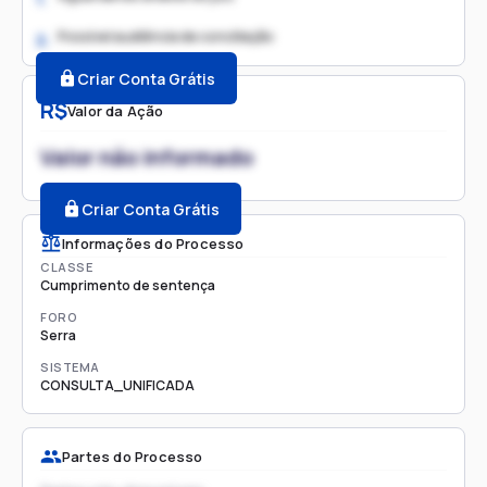
Possível audiência de conciliação
2.
Criar Conta Grátis
R$
Valor da Ação
Valor não informado
Criar Conta Grátis
Informações do Processo
CLASSE
Cumprimento de sentença
FORO
Serra
SISTEMA
CONSULTA_UNIFICADA
Partes do Processo