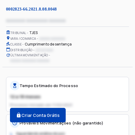
0002823-66.2021.8.08.0048
xxxxxxxx xxxxxxxxx xxxxxxx
TJES
TRIBUNAL
xxxxxx xxxxxxxx
VARA / COMARCA
Cumprimento de sentença
CLASSE
xx/xx/xxxx
DISTRIBUIÇÃO
ÚLTIMA MOVIMENTAÇÃO
xxxxxx xxxxxxxx xxxxxxx
Tempo Estimado do Processo
12 a 18 meses
Processo iniciado em
11/02/2021
Criar Conta Grátis
Prováveis Movimentações (não garantido)
Aguardando análise do juiz
1.