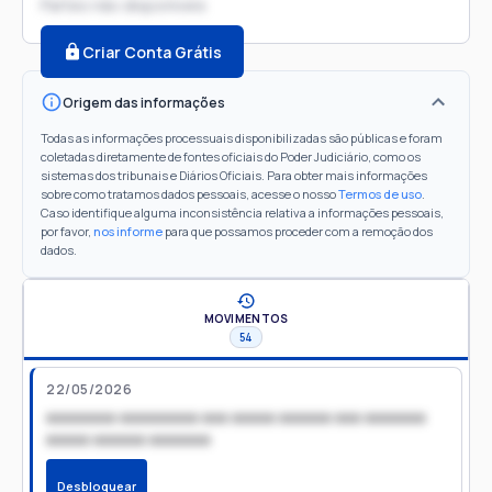
Partes não disponíveis
Criar Conta Grátis
Origem das informações
Todas as informações processuais disponibilizadas são públicas e foram
coletadas diretamente de fontes oficiais do Poder Judiciário, como os
sistemas dos tribunais e Diários Oficiais. Para obter mais informações
sobre como tratamos dados pessoais, acesse o nosso
Termos de uso
.
Caso identifique alguma inconsistência relativa a informações pessoais,
por favor,
nos informe
para que possamos proceder com a remoção dos
dados.
MOVIMENTOS
54
22/05/2026
xxxxxxxx xxxxxxxxx xxx xxxxx xxxxxx xxx xxxxxxx
xxxxx xxxxxx xxxxxxx
Desbloquear