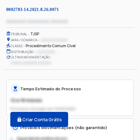
0002783-14.2021.8.26.0071
xxxxxxxx xxxxxxxxx xxxxxxx
TJSP
TRIBUNAL
xxxxxx xxxxxxxx
VARA / COMARCA
Procedimento Comum Cível
CLASSE
xx/xx/xxxx
DISTRIBUIÇÃO
ÚLTIMA MOVIMENTAÇÃO
xxxxxx xxxxxxxx xxxxxxx
Tempo Estimado do Processo
12 a 18 meses
Processo iniciado em
10/03/2021
Criar Conta Grátis
Prováveis Movimentações (não garantido)
Aguardando análise do juiz
1.