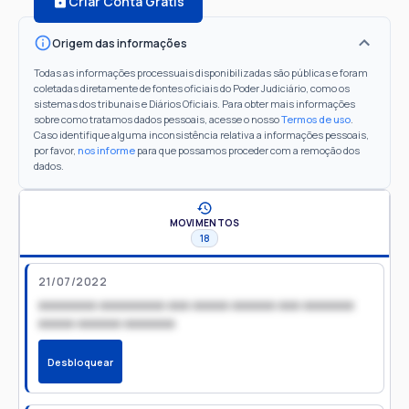
Criar Conta Grátis
Origem das informações
Todas as informações processuais disponibilizadas são públicas e foram
coletadas diretamente de fontes oficiais do Poder Judiciário, como os
sistemas dos tribunais e Diários Oficiais. Para obter mais informações
sobre como tratamos dados pessoais, acesse o nosso
Termos de uso
.
Caso identifique alguma inconsistência relativa a informações pessoais,
por favor,
nos informe
para que possamos proceder com a remoção dos
dados.
MOVIMENTOS
18
21/07/2022
xxxxxxxx xxxxxxxxx xxx xxxxx xxxxxx xxx xxxxxxx
xxxxx xxxxxx xxxxxxx
Desbloquear