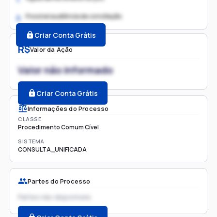
Possível audiência de conciliação
2.
Criar Conta Grátis
R$
Valor da Ação
Valor não informado
Criar Conta Grátis
Informações do Processo
CLASSE
Procedimento Comum Cível
SISTEMA
CONSULTA_UNIFICADA
Partes do Processo
Partes não disponíveis