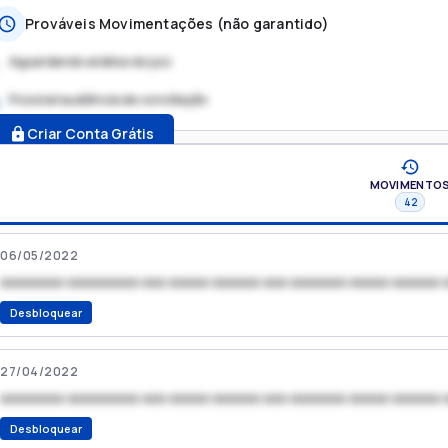
Prováveis Movimentações (não garantido)
Aguardando análise do juiz
Possível audiência de conciliação
.
Criar Conta Grátis
MOVIMENTO
42
06/05/2022
xxxxxxxx xxxxxxxxx xxx xxxxx xxxxxx xxx xxxxxxx xxxxx xxxxxx 
Desbloquear
27/04/2022
xxxxxxxx xxxxxxxxx xxx xxxxx xxxxxx xxx xxxxxxx xxxxx xxxxxx 
Desbloquear