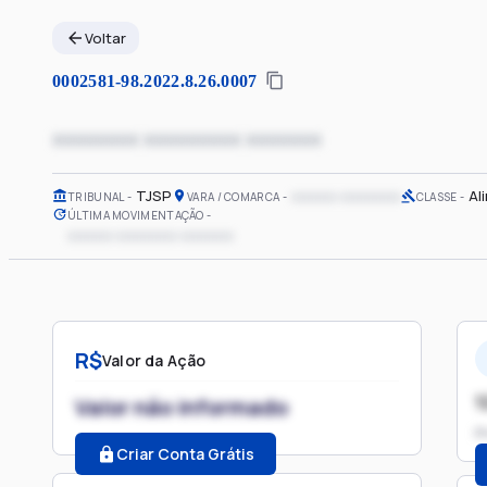
Voltar
0002581-98.2022.8.26.0007
xxxxxxxx xxxxxxxxx xxxxxxx
TJSP
xxxxxx xxxxxxxx
Al
TRIBUNAL
VARA / COMARCA
CLASSE
ÚLTIMA MOVIMENTAÇÃO
xxxxxx xxxxxxxx xxxxxxx
R$
Valor da Ação
1
Valor não informado
P
Criar Conta Grátis