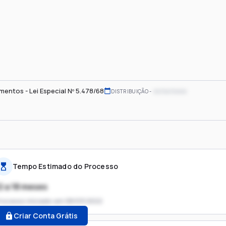
imentos - Lei Especial Nº 5.478/68
xx/xx/xxxx
DISTRIBUIÇÃO
Tempo Estimado do Processo
2 a 18 meses
rocesso iniciado em
08/03/2022
Criar Conta Grátis