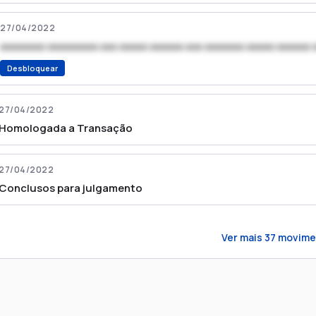
27/04/2022
xxxxxxxx xxxxxxxxx xxx xxxxx xxxxxx xxx xxxxxxx xxxxx xxxxxx 
Desbloquear
27/04/2022
Homologada a Transação
27/04/2022
Conclusos para julgamento
Ver mais
37
movime